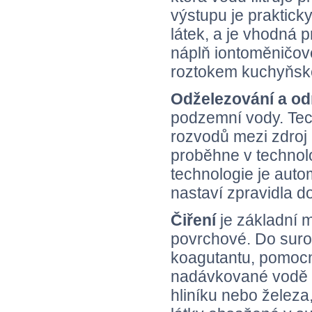
výstupu je praktic
látek, a je vhodná p
náplň iontoměničo
roztokem kuchyňské
Odželezování a o
podzemní vody. Tech
rozvodů mezi zdroj
proběhne v technolo
technologie je autom
nastaví zpravidla d
Čiření
je základní 
povrchové. Do suro
koagutantu, pomocné
nadávkované vodě s
hliníku nebo želez