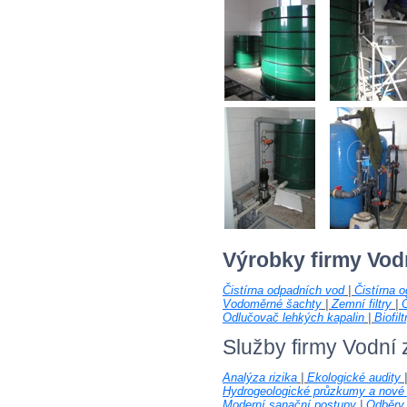
Výrobky firmy Vod
Čistírna odpadních vod
|
Čistírna 
Vodoměrné šachty
|
Zemní filtry
|
Č
Odlučovač lehkých kapalin
|
Biofilt
Služby firmy Vodní
Analýza rizika
|
Ekologické audity
Hydrogeologické průzkumy a nové 
Moderní sanační postupy
|
Odběry 