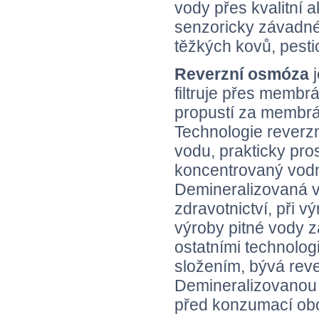
vody přes kvalitní a
senzoricky závadné 
těžkých kovů, pesti
Reverzní osmóza
j
filtruje přes membr
propustí za membrá
Technologie reverz
vodu, prakticky pros
koncentrovaný vodn
Demineralizovaná vo
zdravotnictví, při 
výroby pitné vody z
ostatními technolog
složením, bývá rev
Demineralizovanou
před konzumací obo