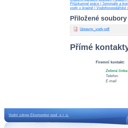
Průzkumné práce
|
Semináře a kon
vody v krajině
|
Vodohospodářské s
Přiložené soubory
Upravny_vody.pdf
Přímé kontakt
Firemní kontakt:
Zelená linka
Telefon:
E-mail:
Vodní zdroje Ekomonitor spol. s r. o.