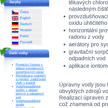
těkavých chlor
Jazyky
následným čišt
Česky
provzdušňovací
English
oxidu uhličitého
Deutsch
horizontální pr
Hrvatski
radonu z vody
Polski
Русский
aerátory pro s
gravitační sorp
Další volby
odpadních vod
aplikace ionto
Projekční činnost v
oblasti komplexních
pozemkových úprav
Revitalizace vodotečí
a rybníků, zadržování
vody v krajině
Úpravny vody jsou 
Vodohospodářské
obvyklých zdrojů vo
služby v oblasti
pitných a odpadních
Realizaci úpraven 
vod
Vodohospodářské
což znamená od pro
studie