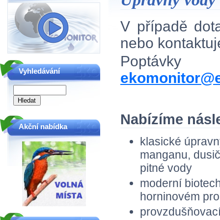
V případě do
nebo kontaktu
Poptávky
Vyhledávání
ekomonitor@e
Nabízíme násle
Akční nabídka
klasické úpravn
manganu, dusič
pitné vody
moderní biotec
horninovém prost
provzdušňovací