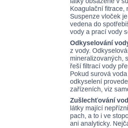
látky obsažené v su
Koagulační fitrace,
Suspenze vloček je 
vedena do spotřebiš
vody a prací vody s
Odkyselování vo
z vody. Odkyselová
mineralizovaných, 
řeší filtrací vody 
Pokud surová voda 
odkyselení provede
zařízeních, viz samo
Zušlechťování vo
látky mající nepřízn
pach, a to i ve stop
ani analyticky. Nej