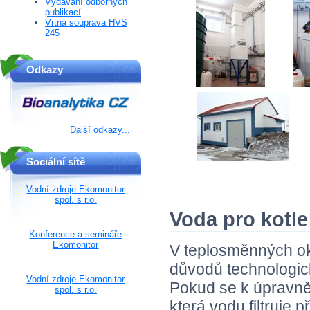
Vydávání odborných
publikací
Vrtná souprava HVS
245
Odkazy
Další odkazy...
Sociální sítě
Vodní zdroje Ekomonitor
spol. s r.o.
Voda pro kotle
Konference a semináře
Ekomonitor
V teplosměnných ok
důvodů technologic
Vodní zdroje Ekomonitor
Pokud se k úpravně 
spol. s r.o.
která vodu filtruje