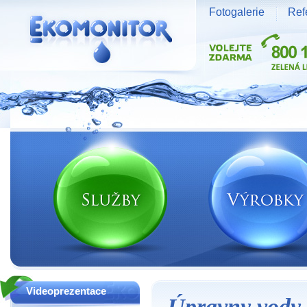
Fotogalerie
Ref
Vodní zdroje Ekomonitor spol. s r.o.
Videoprezentace
Úpravny vody