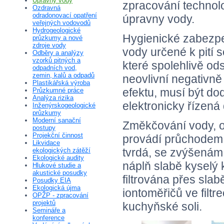
Úpravny vody
zpracování technolo
Ozdravná
odradonovací opatření
úpravny vody.
veřejných vodovodů
Hydrogeologické
Hygienické zabezpe
průzkumy a nové
zdroje vody
vody určené k pití 
Odběry a analýzy
vzorků pitných a
které spolehlivě ods
odpadních vod,
zemin, kalů a odpadů
neovlivní negativn
Plastikářská výroba
efektu, musí být do
Průzkumné práce
Analýza rizika
elektronicky řízená
Inženýrskogeologické
průzkumy
Moderní sanační
Změkčování vody, o
postupy
Projekční činnost
provádí průchodem v
Likvidace
tvrdá, se zvýšenám
ekologických zátěží
Ekologické audity
náplň slabě kyselý 
Hlukové studie a
akustické posudky
filtrována přes sla
Posudky EIA
Ekologická újma
iontoměřičů ve fil
OPŽP - zpracování
projektů
kuchyňské soli.
Semináře a
konference