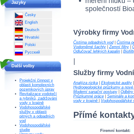
měření hluku – 
Jazyky
společností Bioa
Česky
English
Deutsch
Výrobky firmy Vod
Hrvatski
Čistírna odpadních vod
|
Čistírna 
Polski
Vodoměrné šachty
|
Zemní filtry
|
Č
Odlučovač lehkých kapalin
|
Biofilt
Русский
|
Další volby
Služby firmy Vodn
Projekční činnost v
Analýza rizika
|
Ekologické audity
oblasti komplexních
Hydrogeologické průzkumy a nové 
pozemkových úprav
Moderní sanační postupy
|
Odběry 
Revitalizace vodotečí
Průzkumné práce
|
Semináře a kon
a rybníků, zadržování
vody v krajině
|
Vodohospodářské s
vody v krajině
Vodohospodářské
služby v oblasti
Přímé kontakt
pitných a odpadních
vod
Vodohospodářské
studie
Firemní kontakt: