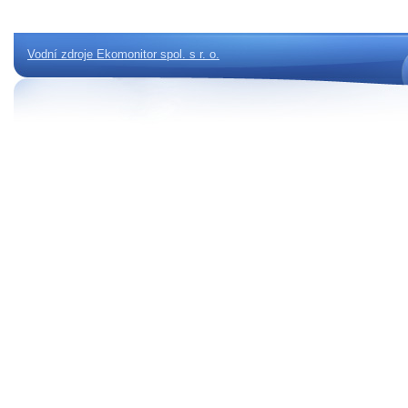
Vodní zdroje Ekomonitor spol. s r. o.