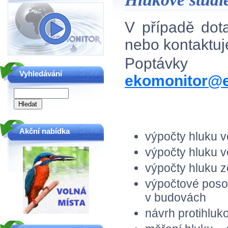
V případě do
nebo kontaktu
Poptávky
Vyhledávání
ekomonitor@e
Akční nabídka
výpočty hluku 
výpočty hluku v
výpočty hluku z
výpočtové poso
v budovách
návrh protihluk