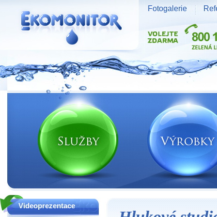
Fotogalerie
Ref
Vodní zdroje Ekomonitor spol. s r.o.
Videoprezentace
Hlukové studi