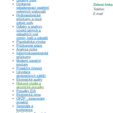
Úpravny vody
Ozdravná
Zelená linka
odradonovací opatření
Telefon:
veřejných vodovodů
E-mail:
Hydrogeologické
průzkumy a nové
zdroje vody
Odběry a analýzy
vzorků pitných a
odpadních vod,
zemin, kalů a odpadů
Plastikářská výroba
Průzkumné práce
Analýza rizika
Inženýrskogeologické
průzkumy
Moderní sanační
postupy
Projekční činnost
Likvidace
ekologických zátěží
Ekologické audity
Hlukové studie a
akustické posudky
Posudky EIA
Ekologická újma
OPŽP - zpracování
projektů
Semináře a
konference