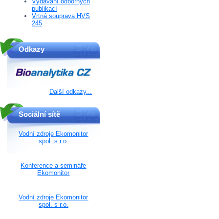
Vydávání odborných
publikací
Vrtná souprava HVS
245
Odkazy
Další odkazy...
Sociální sítě
Vodní zdroje Ekomonitor
spol. s r.o.
Konference a semináře
Ekomonitor
Vodní zdroje Ekomonitor
spol. s r.o.