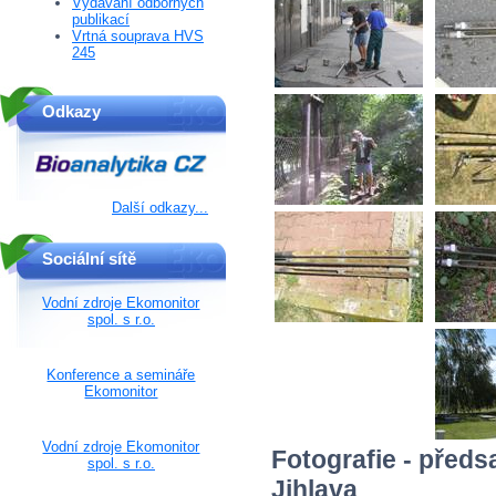
Vydávání odborných
publikací
Vrtná souprava HVS
245
Odkazy
Další odkazy...
Sociální sítě
Vodní zdroje Ekomonitor
spol. s r.o.
Konference a semináře
Ekomonitor
Vodní zdroje Ekomonitor
Fotografie - před
spol. s r.o.
Jihlava