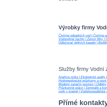
Výrobky firmy Vod
Čistírna odpadních vod
|
Čistírna 
Vodoměrné šachty
|
Zemní filtry
|
Č
Odlučovač lehkých kapalin
|
Biofilt
Služby firmy Vodní
Analýza rizika
|
Ekologické audity
Hydrogeologické průzkumy a nové 
Moderní sanační postupy
|
Odběry 
Průzkumné práce
|
Semináře a kon
vody v krajině
|
Vodohospodářské s
Přímé kontakt