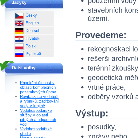
podzemní vody
Jazyky
stavebních kon
Česky
území.
English
Deutsch
Provedeme:
Hrvatski
Polski
rekognoskaci lok
Русский
rešerši archivní
terénní zkoušky
Další volby
geodetická měř
Projekční činnost v
vrtné práce,
oblasti komplexních
pozemkových úprav
odběry vzorků a
Revitalizace vodotečí
a rybníků, zadržování
vody v krajině
Vodohospodářské
Výstup:
služby v oblasti
pitných a odpadních
vod
posudky,
Vodohospodářské
studie
zprávy nebo