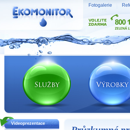
Fotogalerie
Ref
Vodní zdroje Ekomonitor spol. s r.o.
Videoprezentace
Průzkumné prác