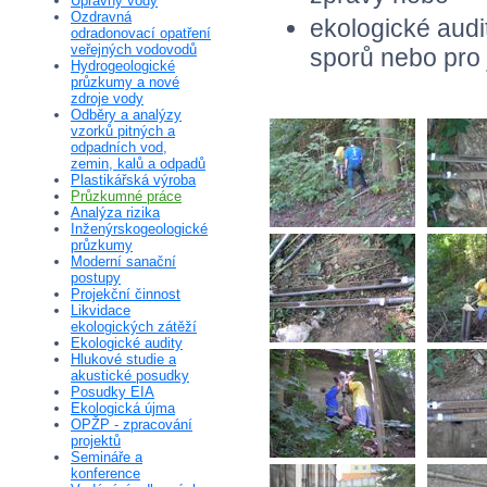
Úpravny vody
Ozdravná
ekologické audi
odradonovací opatření
veřejných vodovodů
sporů nebo pro 
Hydrogeologické
průzkumy a nové
zdroje vody
Odběry a analýzy
vzorků pitných a
odpadních vod,
zemin, kalů a odpadů
Plastikářská výroba
Průzkumné práce
Analýza rizika
Inženýrskogeologické
průzkumy
Moderní sanační
postupy
Projekční činnost
Likvidace
ekologických zátěží
Ekologické audity
Hlukové studie a
akustické posudky
Posudky EIA
Ekologická újma
OPŽP - zpracování
projektů
Semináře a
konference