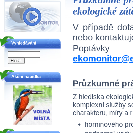
ekologické zát
V případě do
nebo kontaktu
Vyhledávání
Poptávky
ekomonitor@e
Akční nabídka
Průzkumné pr
Z hlediska ekologi
komplexní služby so
charakteru, míry a 
horninového pro