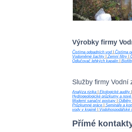
Výrobky firmy Vod
Čistírna odpadních vod
|
Čistírna 
Vodoměrné šachty
|
Zemní filtry
|
Č
Odlučovač lehkých kapalin
|
Biofilt
Služby firmy Vodní
Analýza rizika
|
Ekologické audity
Hydrogeologické průzkumy a nové 
Moderní sanační postupy
|
Odběry 
Průzkumné práce
|
Semináře a kon
vody v krajině
|
Vodohospodářské s
Přímé kontakt