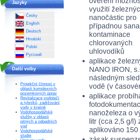
ověření možnos
Jazyky
využití železný
Česky
nanočástic pro
English
případnou sana
Deutsch
kontaminace
Hrvatski
chlorovaných
Polski
uhlovodíků
Русский
aplikace želez
NANO IRON, s.r
Další volby
následným sled
Projekční činnost v
vodě (v časové
oblasti komplexních
pozemkových úprav
aplikace probíh
Revitalizace vodotečí
fotodokumentac
a rybníků, zadržování
vody v krajině
nanoželeza o v
Vodohospodářské
služby v oblasti
litr (cca 2,5 g/
pitných a odpadních
vod
aplikováno 150
Vodohospodářské
studie
zásak suspenze