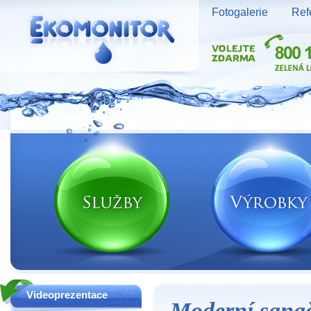
Fotogalerie
Ref
Vodní zdroje Ekomonitor spol. s r.o.
Videoprezentace
Moderní sanač