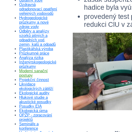
Úpravny vody
Ozdravná
hadice byla vyú
odradonovací opatření
veřejných vodovodů
provedený test 
Hydrogeologické
průzkumy a nové
redukci ClU v z
zdroje vody
Odběry a analýzy
vzorků pitných a
odpadních vod,
zemin, kalů a odpadů
Plastikářská výroba
Průzkumné práce
Analýza rizika
Inženýrskogeologické
průzkumy
Moderní sanační
postupy
Projekční činnost
Likvidace
ekologických zátěží
Ekologické audity
Hlukové studie a
akustické posudky
Posudky EIA
Ekologická újma
OPŽP - zpracování
projektů
Semináře a
konference