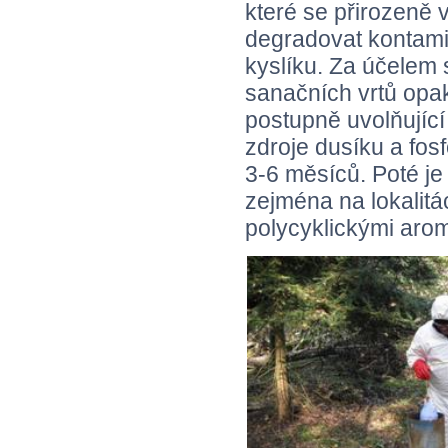
které se přirozeně 
degradovat kontamin
kyslíku. Za účelem
sanačních vrtů opa
postupně uvolňujíc
zdroje dusíku a fosf
3-6 měsíců. Poté je
zejména na lokalitá
polycyklickými aro