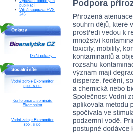
Podpora přiro
Vydávání odborných
publikací
Vrtná souprava HVS
245
Přirozená atenuace
souhrn dějů, které 
Odkazy
prostředí vedou k r
množství kontaminan
toxicity, mobility, k
kontaminantů a ob
Další odkazy...
rozsahu kontaminac
Sociální sítě
význam mají degra
disperze, ředění, s
Vodní zdroje Ekomonitor
spol. s r.o.
a chemická nebo bi
Společnost Vodní zd
Konference a semináře
aplikovala metodu 
Ekomonitor
spočívala ve stimu
podzemní vodě. Pri
Vodní zdroje Ekomonitor
spol. s r.o.
postupné dodávce k