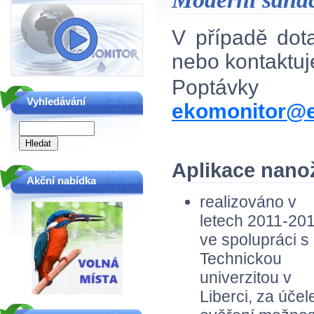
V případě do
nebo kontaktu
Poptávky
Vyhledávání
ekomonitor@e
Aplikace nanož
Akční nabídka
realizováno v
letech 2011-20
ve spolupráci s
Technickou
univerzitou v
Liberci, za úče