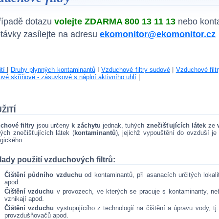
řípadě dotazu
volejte ZDARMA 800 13 11 13
nebo kont
távky zasílejte na adresu
ekomonitor@ekomonitor.cz
tí
|
Druhy plynných kontaminantů
I
Vzduchové filtry sudové
|
Vzduchové filt
ové skříňové - zásuvkové s náplní aktivního uhlí
|
ŽITÍ
chové filtry
jsou určeny
k záchytu
jednak, tuhých
znečišťujících látek
ze
ých znečišťujících látek (
kontaminantů
), jejichž vypouštění do ovzduší j
gického.
lady použití vzduchových filtrů:
Čištění půdního vzduchu
od kontaminantů, při asanacích určitých lokal
apod.
Čištění vzduchu
v provozech, ve kterých se pracuje s kontaminanty, ne
vznikají apod.
Čištění vzduchu
vystupujícího z technologií na čištění a úpravu vody, tj.
provzdušňovačů apod.