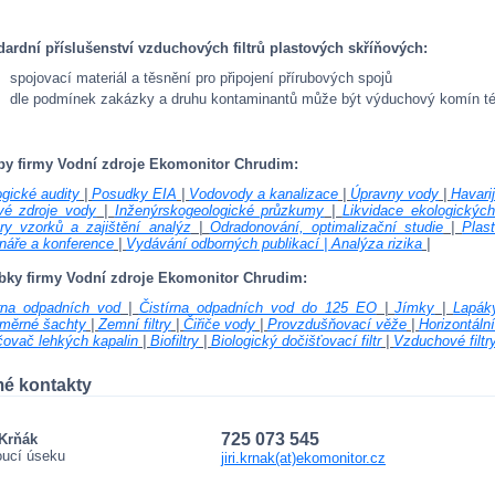
dardní příslušenství vzduchových filtrů plastových skříňových:
spojovací materiál a těsnění pro připojení přírubových spojů
dle podmínek zakázky a druhu kontaminantů může být výduchový komín též 
by firmy Vodní zdroje Ekomonitor Chrudim:
gické audity
|
Posudky EIA
|
Vodovody a kanalizace
|
Úpravny vody
|
Havari
vé zdroje vody
|
Inženýrskogeologické průzkumy
|
Likvidace ekologických
ry vzorků a zajištění analýz
|
Odradonování, optimalizační studie
|
Plas
náře a konference
|
Vydávání odborných publikací
|
Analýza rizika
|
bky firmy Vodní zdroje Ekomonitor Chrudim:
írna odpadních vod
|
Čistírna odpadních vod do 125 EO
|
Jímky
|
Lapák
měrné šachty
|
Zemní filtry
|
Čiřiče vody
|
Provzdušňovací věže
|
Horizontáln
čovač lehkých kapalin
|
Biofiltry
|
Biologický dočišťovací filtr
|
Vzduchové filtr
mé kontakty
725 073 545
 Krňák
oucí úseku
jiri.krnak(at)ekomonitor.cz