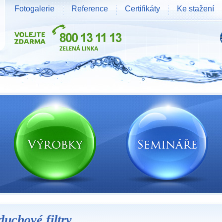
Fotogalerie
Reference
Certifikáty
Ke stažení
duchové filtry