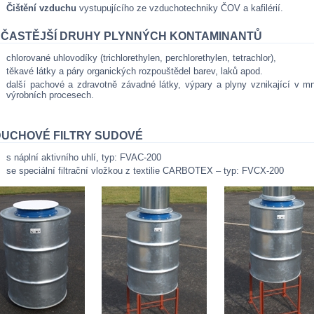
Čištění vzduchu
vystupujícího ze vzduchotechniky ČOV a kafilérií.
JČASTĚJŠÍ DRUHY PLYNNÝCH KONTAMINANTŮ
chlorované uhlovodíky (trichlorethylen, perchlorethylen, tetrachlor),
těkavé látky a páry organických rozpouštědel barev, laků apod.
další pachové a zdravotně závadné látky, výpary a plyny vznikající v m
výrobních procesech.
UCHOVÉ FILTRY SUDOVÉ
s náplní aktivního uhlí, typ: FVAC-200
se speciální filtrační vložkou z textilie CARBOTEX – typ: FVCX-200