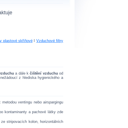
aktuje
odborníky
ry plastové skříňové
I
Vzduchové filtry
vzduchu
a dále k
čištění vzduchu
od
e nežádoucí z hlediska hygienického a
it metodou ventingu nebo airspargingu
bo kontaminanty a pachové látky zde
 ze stripovacích kolon, horizontálních