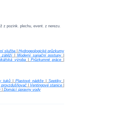
z pozink. plechu, event. z nerezu.
jní služba
|
Hydrogeologické průzkumy
 zátěží
|
Moderní sanační postupy
|
tikářská výroba
|
Průzkumné práce
|
y tuků
|
Plastové nádrže
|
Septiky
|
í provzdušňovač
|
Ventingové stanice
|
y
|
Domácí úpravny vody