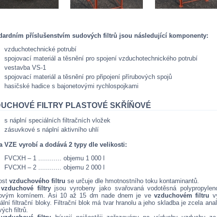
dardním příslušenstvím sudových filtrů jsou následující komponenty:
vzduchotechnické potrubí
spojovací materiál a těsnění pro spojení vzduchotechnického potrubí
vestavba VS-1
spojovací materiál a těsnění pro připojení přírubových spojů
hasičské hadice s bajonetovými rychlospojkami
UCHOVÉ FILTRY PLASTOVÉ SKŘÍŇOVÉ
s náplní speciálních filtračních vložek
zásuvkové s náplní aktivního uhlí
a VZE vyrobí a dodává 2 typy dle velikosti:
FVCXH – 1 ............ objemu 1 000 l
FVCXH – 2 ............ objemu 2 000 l
kost
vzduchového filtru
se určuje dle hmotnostního toku kontaminantů.
o
vzduchové filtry
jsou vyrobeny jako svařovaná vodotěsná polypropyle
tovým komínem. Asi 10 až 15 dm nade dnem je ve
vzduchovém filtru
vy
ální filtrační bloky. Filtrační blok má tvar hranolu a jeho skladba je zcela an
ých filtrů.