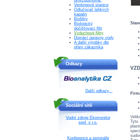
provzdušňovač
Ventingové stanice
Odlučovač lehkých
kapalin
Biofiltry
Stan
Biologický
dočišťovací filtr
Vzduchové filtry
Domácí úpravny vody
A další výrobky dle
přání zákazníka
Odkazy
VZD
Další odkazy...
Firm
Sociální sítě
Veli
Vodní zdroje Ekomonitor
Tyt
spol. s r.o.
plas
speci
sudov
Konference a semináře