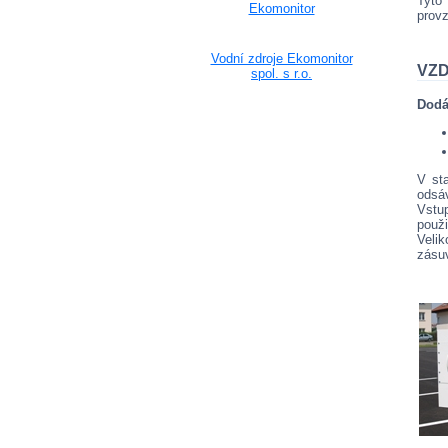
Tyt
Ekomonitor
provz
Vodní zdroje Ekomonitor
VZD
spol. s r.o.
Dodá
V st
odsáv
Vstup
použi
Velik
zásu