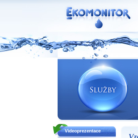
Vodní zdroje Ekomonitor spol. s r.o.
Videoprezentace
Vz