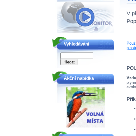
V p
Pop
Použi
Vyhledávání
plast
POU
Vzdu
Akční nabídka
plynn
ekolo
Přík