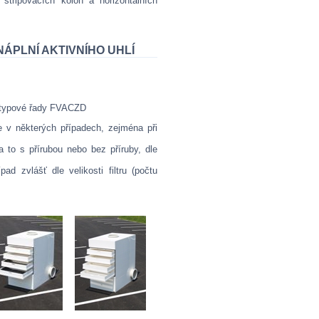
tripovacích kolon a horizontálních
ÁPLNÍ AKTIVNÍHO UHLÍ
 typové řady FVACZD
e v některých případech, zejména při
 to s přírubou nebo bez příruby, dle
d zvlášť dle velikosti filtru (počtu