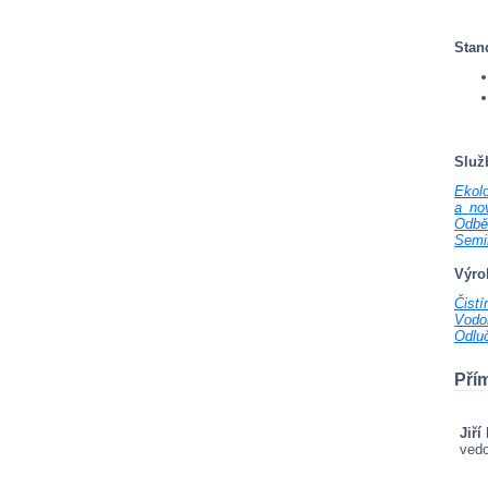
Stan
Služ
Ekolo
a no
Odbě
Semi
Výro
Čist
Vodo
Odlu
Pří
Jiří
ved