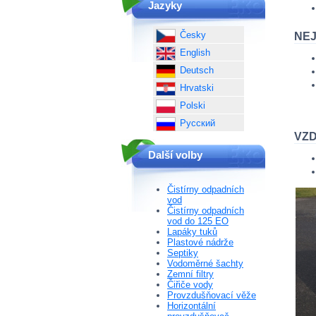
Jazyky
Česky
NE
English
Deutsch
Hrvatski
Polski
Русский
VZD
Další volby
Čistírny odpadních
vod
Čistírny odpadních
vod do 125 EO
Lapáky tuků
Plastové nádrže
Septiky
Vodoměrné šachty
Zemní filtry
Čiřiče vody
Provzdušňovací věže
Horizontální