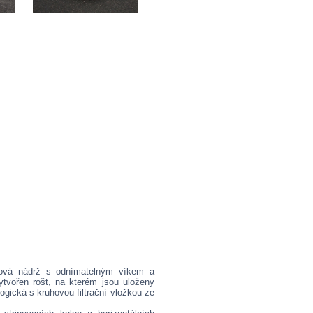
nová nádrž s odnímatelným víkem a
tvořen rošt, na kterém jsou uloženy
alogická s kruhovou filtrační vložkou ze