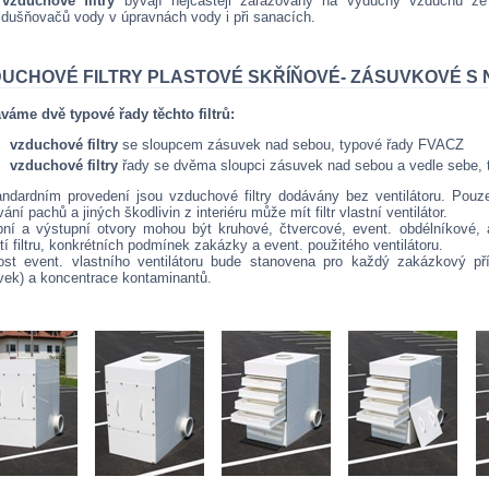
o
vzduchové filtry
bývají nejčastěji zařazovány na výduchy vzduchu ze s
dušňovačů vody v úpravnách vody i při sanacích.
UCHOVÉ FILTRY PLASTOVÉ SKŘÍŇOVÉ- ZÁSUVKOVÉ S N
váme dvě typové řady těchto filtrů:
vzduchové filtry
se sloupcem zásuvek nad sebou, typové řady FVACZ
vzduchové filtry
řady se dvěma sloupci zásuvek nad sebou a vedle sebe,
andardním provedení jsou vzduchové filtry dodávány bez ventilátoru. Pouz
ání pachů a jiných škodlivin z interiéru může mít filtr vlastní ventilátor.
ní a výstupní otvory mohou být kruhové, čtvercové, event. obdélníkové, a
tí filtru, konkrétních podmínek zakázky a event. použitého ventilátoru.
ost event. vlastního ventilátoru bude stanovena pro každý zakázkový přípa
vek) a koncentrace kontaminantů.