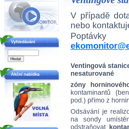
V případě do
nebo kontaktu
Poptávky
Vyhledávání
ekomonitor@e
Ventingová stanic
nesaturované
Akční nabídka
zóny horninovéh
kontaminantů (benz
pod.) přímo z hornin
Odsávání je reali
na sondy umístěn
odstraňovat
konta