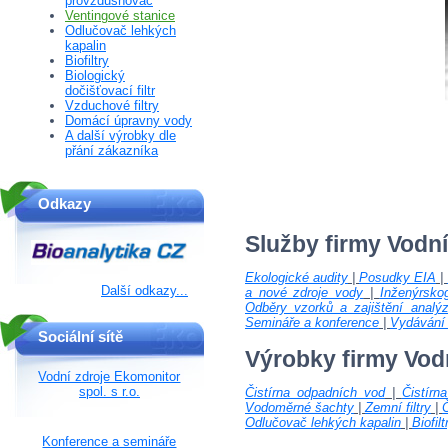
provzdušňovač
Ventingové stanice
Odlučovač lehkých
kapalin
Biofiltry
Biologický
dočišťovací filtr
Vzduchové filtry
Domácí úpravny vody
A další výrobky dle
přání zákazníka
Odkazy
Služby firmy Vodn
Ekologické audity
|
Posudky EIA
|
Další odkazy...
a nové zdroje vody
|
Inženýrsko
Odběry vzorků a zajištění analý
Semináře a konference
|
Vydávání 
Sociální sítě
Výrobky firmy Vod
Vodní zdroje Ekomonitor
spol. s r.o.
Čistírna odpadních vod
|
Čistír
Vodoměrné šachty
|
Zemní filtry
|
Č
Odlučovač lehkých kapalin
|
Biofilt
Konference a semináře