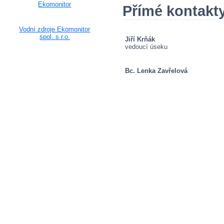
Ekomonitor
Přímé kontakt
Vodní zdroje Ekomonitor
spol. s r.o.
Jiří Krňák
vedoucí úseku
Bc. Lenka Zavřelová