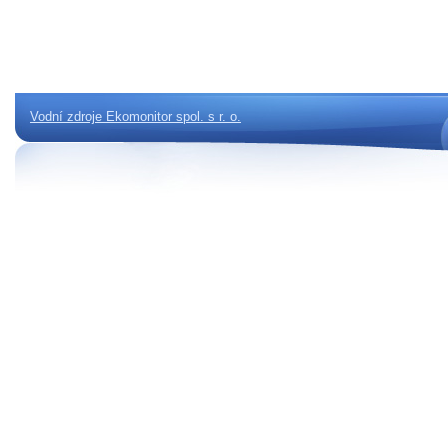
Vodní zdroje Ekomonitor spol. s r. o.