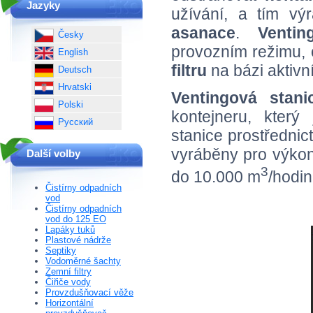
Jazyky
užívání, a tím vý
asanace
.
Ventin
Česky
provozním režimu,
English
filtru
na bázi aktivn
Deutsch
Hrvatski
Ventingová stani
Polski
kontejneru, který
Русский
stanice prostřednic
vyráběny pro výko
Další volby
3
do 10.000 m
/hodin
Čistírny odpadních
vod
Čistírny odpadních
vod do 125 EO
Lapáky tuků
Plastové nádrže
Septiky
Vodoměrné šachty
Zemní filtry
Čiřiče vody
Provzdušňovací věže
Horizontální