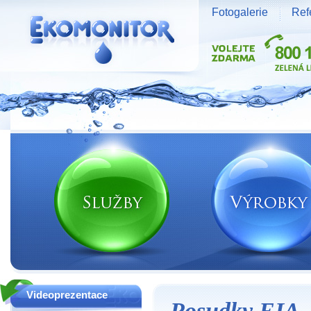
Fotogalerie
Ref
Vodní zdroje Ekomonitor spol. s r.o.
Videoprezentace
Posudky EIA