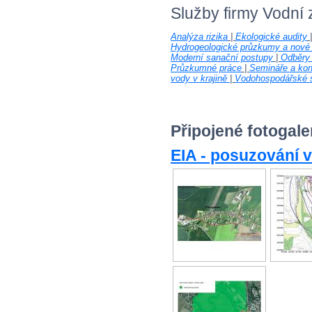
Služby firmy Vodní
Analýza rizika
|
Ekologické audity
Hydrogeologické průzkumy a nové 
Moderní sanační postupy
|
Odběry 
Průzkumné práce
|
Semináře a kon
vody v krajině
|
Vodohospodářské 
Připojené fotogale
EIA - posuzování v