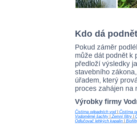
Kdo dá podnět
Pokud záměr podl
může dát podnět k
předloží výsledky j
stavebního zákona,
úřadem, který prová
proces zahájen na n
Výrobky firmy Vod
Čistírna odpadních vod
|
Čistírna 
Vodoměrné šachty
|
Zemní filtry
|
Č
Odlučovač lehkých kapalin
|
Biofilt