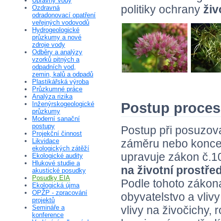
Úpravny vody
politiky ochrany
živ
Ozdravná
odradonovací opatření
veřejných vodovodů
Hydrogeologické
průzkumy a nové
zdroje vody
Odběry a analýzy
vzorků pitných a
odpadních vod,
zemin, kalů a odpadů
Plastikářská výroba
Průzkumné práce
Analýza rizika
Inženýrskogeologické
Postup proces
průzkumy
Moderní sanační
postupy
Postup při posuzov
Projekční činnost
záměru nebo konc
Likvidace
ekologických zátěží
upravuje zákon č.1
Ekologické audity
Hlukové studie a
na životní prostře
akustické posudky
Posudky EIA
Podle tohoto zákona
Ekologická újma
OPŽP - zpracování
obyvatelstvo a vlivy
projektů
vlivy na živočichy, 
Semináře a
konference