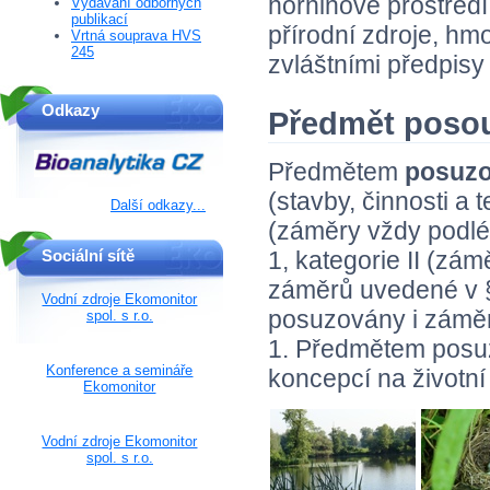
horninové prostředí,
Vydávání odborných
publikací
přírodní zdroje, hm
Vrtná souprava HVS
245
zvláštními předpisy
Odkazy
Předmět posou
Předmětem
posuzov
(stavby, činnosti a t
Další odkazy...
(záměry vždy podléh
Sociální sítě
1, kategorie II (zám
záměrů uvedené v §
Vodní zdroje Ekomonitor
posuzovány i záměry
spol. s r.o.
1. Předmětem posuz
Konference a semináře
koncepcí na životní
Ekomonitor
Vodní zdroje Ekomonitor
spol. s r.o.