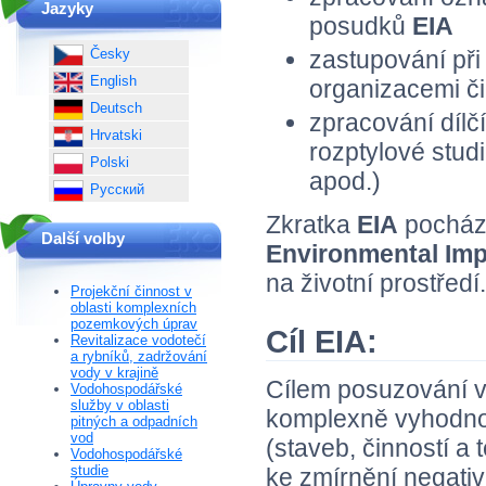
Jazyky
posudků
EIA
Česky
zastupování při
English
organizacemi č
Deutsch
zpracování dílčí
Hrvatski
rozptylové stud
Polski
apod.)
Русский
Zkratka
EIA
pochází
Další volby
Environmental Im
na životní prostředí.
Projekční činnost v
oblasti komplexních
pozemkových úprav
Cíl EIA:
Revitalizace vodotečí
a rybníků, zadržování
vody v krajině
Cílem posuzování v
Vodohospodářské
služby v oblasti
komplexně vyhodnot
pitných a odpadních
vod
(staveb, činností a 
Vodohospodářské
studie
ke zmírnění negativn