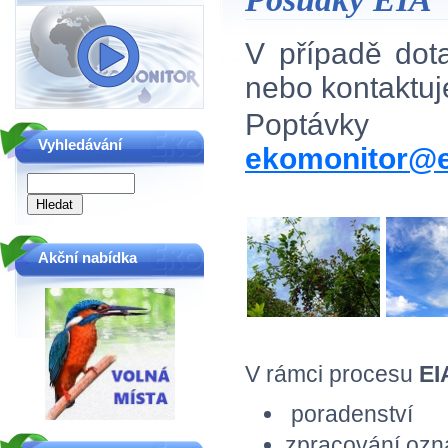
V případě do
nebo kontaktu
Poptávky
Vyhledávání
ekomonitor@e
Akční nabídka
V rámci procesu
EI
poradenství
zpracování ozn