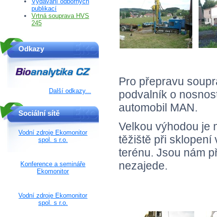
Vydávání odborných
publikací
Vrtná souprava HVS
245
Odkazy
Pro přepravu soup
Další odkazy...
podvalník o nosnosti
automobil MAN.
Sociální sítě
Velkou výhodou je 
Vodní zdroje Ekomonitor
těžiště při sklopen
spol. s r.o.
terénu. Jsou nám př
nezajede.
Konference a semináře
Ekomonitor
Vodní zdroje Ekomonitor
spol. s r.o.