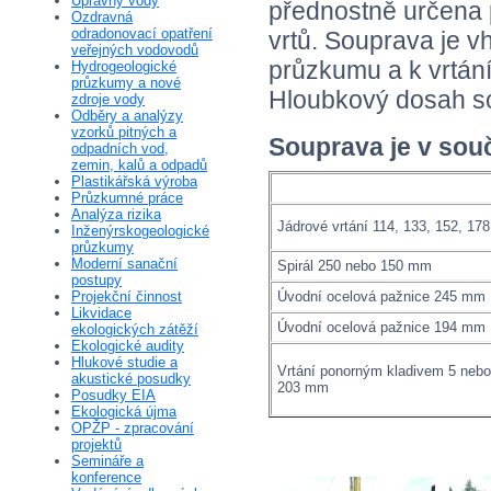
Úpravny vody
přednostně určena 
Ozdravná
odradonovací opatření
vrtů. Souprava je v
veřejných vodovodů
průzkumu a k vrtání
Hydrogeologické
průzkumy a nové
Hloubkový dosah so
zdroje vody
Odběry a analýzy
vzorků pitných a
Souprava je v sou
odpadních vod,
zemin, kalů a odpadů
Plastikářská výroba
Průzkumné práce
Analýza rizika
Jádrové vrtání 114, 133, 152, 17
Inženýrskogeologické
průzkumy
Moderní sanační
Spirál 250 nebo 150 mm
postupy
Projekční činnost
Úvodní ocelová pažnice 245 mm
Likvidace
Úvodní ocelová pažnice 194 mm
ekologických zátěží
Ekologické audity
Hlukové studie a
Vrtání ponorným kladivem 5 nebo
akustické posudky
203 mm
Posudky EIA
Ekologická újma
OPŽP - zpracování
projektů
Semináře a
konference