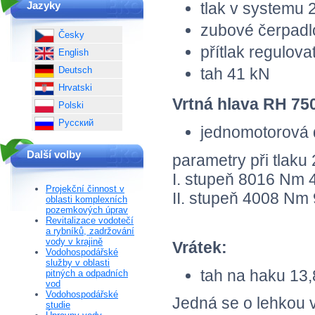
Jazyky
tlak v systemu 
zubové čerpadlo
Česky
přítlak regulov
English
Deutsch
tah 41 kN
Hrvatski
Vrtná hlava RH 75
Polski
Русский
jednomotorová 
Další volby
parametry při tlaku 
I. stupeň 8016 Nm 4
Projekční činnost v
II. stupeň 4008 Nm 
oblasti komplexních
pozemkových úprav
Revitalizace vodotečí
a rybníků, zadržování
vody v krajině
Vrátek:
Vodohospodářské
služby v oblasti
tah na haku 13
pitných a odpadních
vod
Vodohospodářské
Jedná se o lehkou 
studie