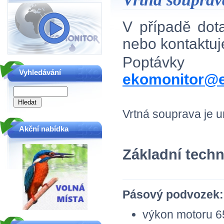
V případě do
nebo kontaktu
Poptávky
Vyhledávání
ekomonitor@e
Vrtná souprava je u
Akční nabídka
Základní techn
Pásový podvozek:
výkon motoru 