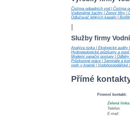
Čistírna odpadních vod
|
Čistírna 
Vodoměrné šachty
|
Zemní filtry
|
Č
Odlučovač lehkých kapalin
|
Biofilt
|
Služby firmy Vodn
Analýza rizika
|
Ekologické audity
Hydrogeologické průzkumy a nové 
Moderní sanační postupy
|
Odběry 
Průzkumné práce
|
Semináře a kon
vody v krajině
|
Vodohospodářské s
Přímé kontakt
Firemní kontakt:
Zelená linka
Telefon:
E-mail: