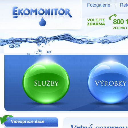
Fotogalerie
Ref
Vodní zdroje Ekomonitor spol. s r.o.
Videoprezentace
Vrtná soupra