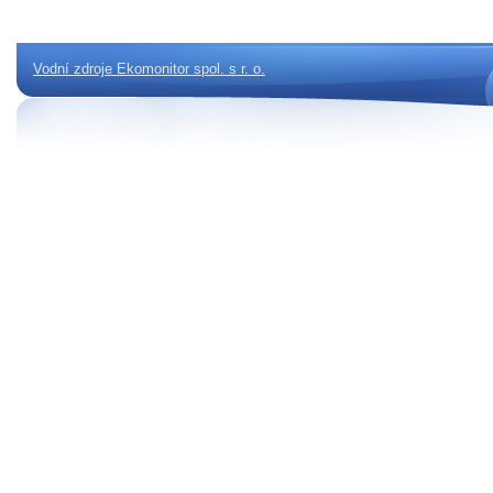
Vodní zdroje Ekomonitor spol. s r. o.