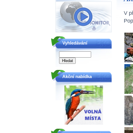
V p
Pop
Vyhledávání
Akční nabídka