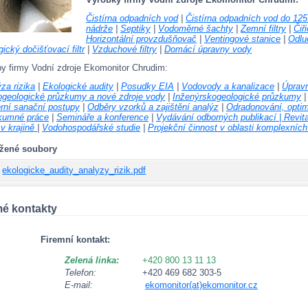
Čistírna odpadních vod
|
Čistírna odpadních vod do 12
nádrže
|
Septiky
|
Vodoměrné šachty
|
Zemní filtry
|
Čiř
Horizontální provzdušňovač
|
Ventingové stanice
|
Odlu
gický dočišťovací filtr
|
Vzduchové filtry
|
Domácí úpravny vody
y firmy Vodní zdroje Ekomonitor Chrudim:
za rizika
|
Ekologické audity
|
Posudky EIA
|
Vodovody a kanalizace
|
Úprav
ogeologické průzkumy a nové zdroje vody
|
Inženýrskogeologické průzkumy
rní sanační postupy
|
Odběry vzorků a zajištění analýz
|
Odradonování, optim
kumné práce
|
Semináře a konference
|
Vydávání odborných publikací
|
Revit
v krajině
|
Vodohospodářské studie
|
Projekční činnost v oblasti komplexní
ožené soubory
ekologicke_audity_analyzy_rizik.pdf
mé kontakty
Firemní kontakt:
Zelená linka:
+420 800 13 11 13
Telefon:
+420 469 682 303-5
E-mail:
ekomonitor(at)ekomonitor.cz