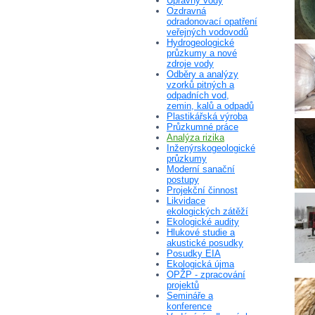
Úpravny vody
Ozdravná
odradonovací opatření
veřejných vodovodů
Hydrogeologické
průzkumy a nové
zdroje vody
Odběry a analýzy
vzorků pitných a
odpadních vod,
zemin, kalů a odpadů
Plastikářská výroba
Průzkumné práce
Analýza rizika
Inženýrskogeologické
průzkumy
Moderní sanační
postupy
Projekční činnost
Likvidace
ekologických zátěží
Ekologické audity
Hlukové studie a
akustické posudky
Posudky EIA
Ekologická újma
OPŽP - zpracování
projektů
Semináře a
konference