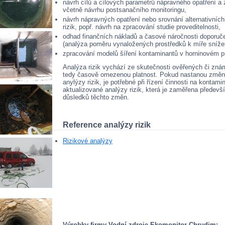
návrh cílů a cílových parametrů nápravného opatření a
včetně návrhu postsanačního monitoringu,
návrh nápravných opatření nebo srovnání alternativníc
rizik, popř. návrh na zpracování studie proveditelnosti,
odhad finančních nákladů a časové náročnosti doporuč
(analýza poměru vynaložených prostředků k míře snížení
zpracování modelů šíření kontaminantů v horninovém pr
Analýza rizik vychází ze skutečnosti ověřených či zná
tedy časově omezenou platnost. Pokud nastanou změny
anylýzy rizik, je potřebné při řízení činnosti na kont
aktualizované analýzy rizik, která je zaměřena předev
důsledků těchto změn.
Reference analýzy rizik
Rizikové analýzy
Výrobky firmy Vodní zdroje Ekomonitor Chrudim: