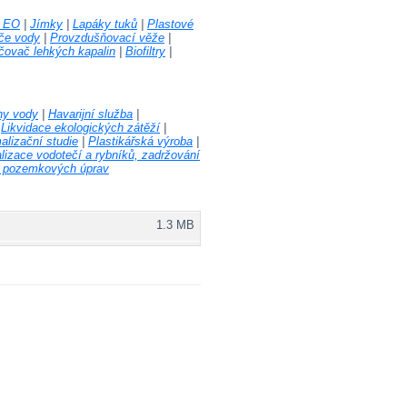
5 EO
|
Jímky
|
Lapáky tuků
|
Plastové
iče vody
|
Provzdušňovací věže
|
čovač lehkých kapalin
|
Biofiltry
|
ny vody
|
Havarijní služba
|
|
Likvidace ekologických zátěží
|
alizační studie
|
Plastikářská výroba
|
alizace vodotečí a rybníků, zadržování
ch pozemkových úprav
1.3 MB