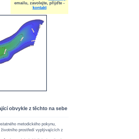
emailu, zavolejte, přijďte -
kontakt
ající obvykle z těchto na sebe
ostatného metodického pokynu,
 životního prostředí vyplývajících z