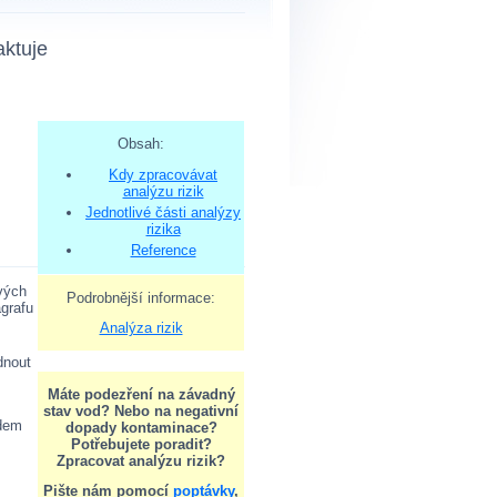
aktuje
odborníky
Obsah:
Kdy zpracovávat
analýzu rizik
Jednotlivé části analýzy
rizika
Reference
vých
Podrobnější informace:
grafu
Analýza rizik
dnout
Máte podezření na závadný
stav vod? Nebo na negativní
adem
dopady kontaminace?
Potřebujete poradit?
Zpracovat analýzu rizik?
Pište nám pomocí
poptávky
,