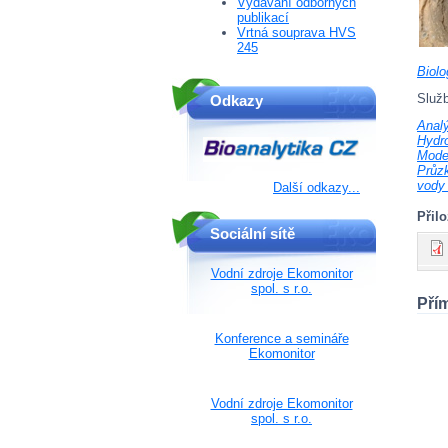
Vydávání odborných
publikací
Vrtná souprava HVS
245
Biolo
Služb
Odkazy
Analý
Hydr
Mode
Průz
vody 
Další odkazy...
Přil
Sociální sítě
Vodní zdroje Ekomonitor
spol. s r.o.
Pří
Konference a semináře
Ekomonitor
Vodní zdroje Ekomonitor
spol. s r.o.