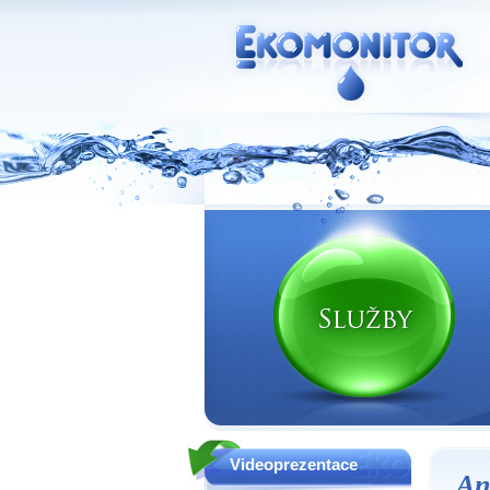
Vodní zdroje Ekomonitor spol. s r.o.
Videoprezentace
An