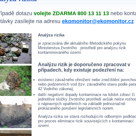
řípadě dotazu
volejte ZDARMA 800 13 11 13
nebo kont
távky zasílejte na adresu
ekomonitor@ekomonitor.cz
Analýza rizika
je zpracována dle aktuálního Metodického pokynu
Ministerstva životního prostředí pro analýzu rizik
kontaminovaného území.
Analýzu rizik je doporučeno zpracovat v
případech, kdy existuje podezření na:
existenci závažného ohrožení nebo znečištění povrcho
nebo podzemních vod (tzv. závadného stavu podle para
42 Vodního zákona),
další negativní dopady kontaminace na lidské zdraví či
jednotlivé složky životního prostředí avšak nelze rozho
o nápravných opatřeních na základě jednoznačně
prokázaného porušení legislativních norem.
Analýza rizika se stává rozhodujícím odborným podkl
pro proces eliminace rizik souvisejících s kontaminací
území.