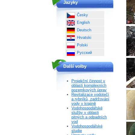
Jazyky
Česky
English
Deutsch
Hrvatski
Polski
Русский
Další volby
Projekční činnost v
oblasti komplexních
pozemkových úprav
Revitalizace vodotečí
a rybníků, zadržování
vody v krajině
Vodohospodářské
služby v oblasti
pitných a odpadních
vod
Vodohospodářské
studie