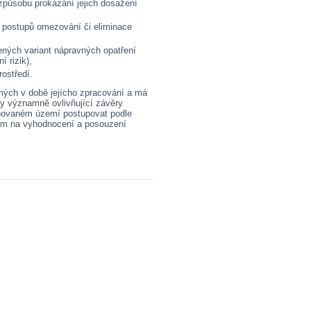
 způsobu prokázání jejich dosažení
h postupů omezování či eliminace
ených variant nápravných opatření
 rizik),
ostředí.
mých v době jejícho zpracování a má
 významně ovlivňující závěry
aminovaném území postupovat podle
ším na vyhodnocení a posouzení