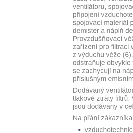
ventilátoru, spojova
připojení vzduchote
spojovací materiál 
demister a náplň de
Provzdušňovací věž
zařízení pro filtrac
z výduchu věže (6).
odstraňuje obvykle 
se zachycují na nápl
příslušným emisním
Dodávaný ventiláto
tlakové ztráty filtrů.
jsou dodávány v cel
Na přání zákazníka
vzduchotechnick