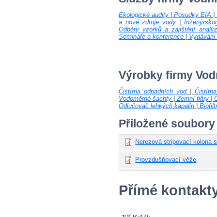
Ekologické audity
|
Posudky EIA
|
a nové zdroje vody
|
Inženýrsko
Odběry vzorků a zajištění analý
Semináře a konference
|
Vydávání 
Výrobky firmy Vod
Čistírna odpadních vod
|
Čistír
Vodoměrné šachty
|
Zemní filtry
|
Č
Odlučovač lehkých kapalin
|
Biofilt
Přiložené soubory
Nerezová stripovací kolona 
Provzdušňovací věže
Přímé kontakt