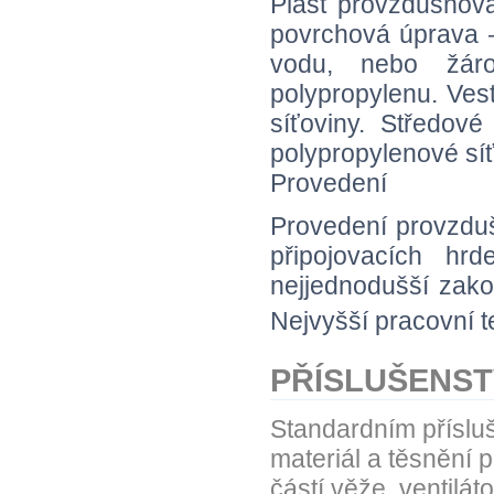
Plášť provzdušňovac
povrchová úprava –
vodu, nebo žáro
polypropylenu. Ves
síťoviny. Středov
polypropylenové síť
Provedení
Provedení provzduš
připojovacích h
nejjednodušší zak
Nejvyšší pracovní t
PŘÍSLUŠENST
Standardním příslu
materiál a těsnění p
částí věže, ventilát