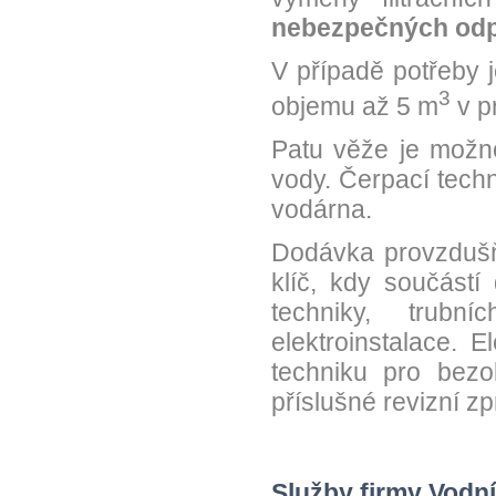
nebezpečných od
V případě potřeby 
3
objemu až 5 m
v p
Patu věže je možn
vody. Čerpací tech
vodárna.
Dodávka provzdušň
klíč, kdy součástí
techniky, trub
elektroinstalace. 
techniku pro bezo
příslušné revizní zp
Služby firmy Vodn