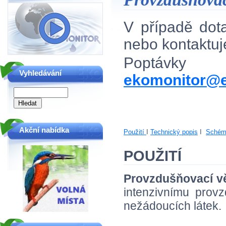
V případě do
nebo kontaktu
Poptávky
Vyhledávání
ekomonitor@e
Akční nabídka
Použití
I
Technický popis
I
Schém
POUŽITÍ
Provzdušňovací v
intenzivnímu prov
nežádoucích látek.