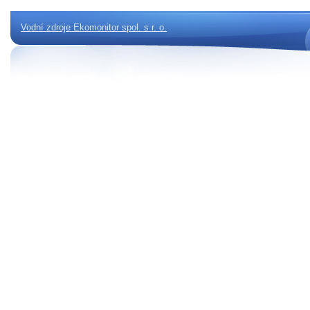
Vodní zdroje Ekomonitor spol. s r. o.