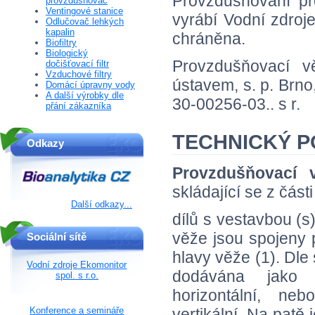
Provzdušňování pr
provzdušňovač
Ventingové stanice
vyrábí Vodní zdroje
Odlučovač lehkých
kapalin
chráněna.
Biofiltry
Biologický
Provzdušňovací vě
dočišťovací filtr
Vzduchové filtry
ústavem, s. p. Brno
Domácí úpravny vody
A další výrobky dle
30-00256-03.. s r.
přání zákazníka
TECHNICKÝ P
Odkazy
Provzdušňovací
skládající se z část
Další odkazy...
dílů s vestavbou (s)
věže jsou spojeny 
Sociální sítě
hlavy věže (1). Dle
Vodní zdroje Ekomonitor
dodávána jako 
spol. s r.o.
horizontální, n
Konference a semináře
vertikální. Na patě