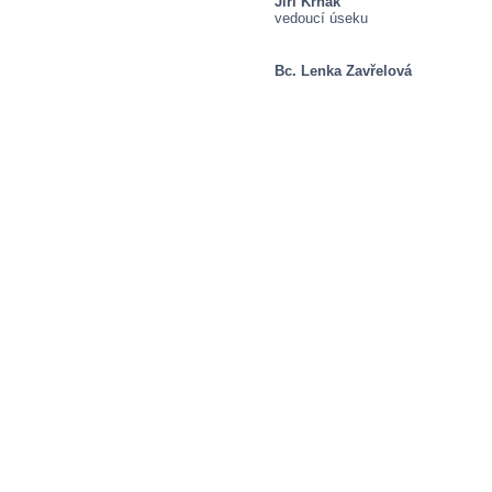
Jiří Krňák
vedoucí úseku
Bc. Lenka Zavřelová