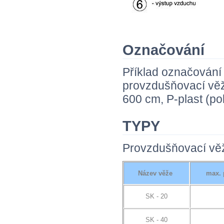
Označování
Příklad označování
provzdušňovací věž
600 cm, P-plast (po
TYPY
Provzdušňovací věže
Název věže
max. p
SK - 20
SK - 40