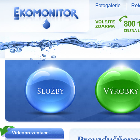
Fotogalerie
Ref
Vodní zdroje Ekomonitor spol. s r.o.
Videoprezentace
Provzdušňovac