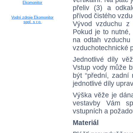
Ekomonitor
přeliv (3) a odkal
přívod čistého vzdu
Vodní zdroje Ekomonitor
spol. s r.o.
Vývod vzduchu z k
Pokud je to nutné,
na odtah vzduchu 
vzduchotechnické p
Jednotlivé díly vě
Vstup vody může bý
být “přední, zadn
jednotlivé díly upra
Výška věže je dán
vestavby Vám sp
vstupních a požado
Materiál