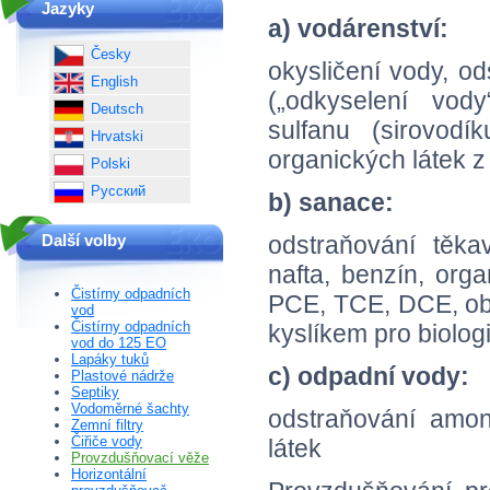
Jazyky
a) vodárenství:
Česky
okysličení vody, od
English
(„odkyselení vody
Deutsch
sulfanu (sirovod
Hrvatski
organických látek z
Polski
Русский
b) sanace:
odstraňování těka
Další volby
nafta, benzín, org
Čistírny odpadních
PCE, TCE, DCE, o
vod
Čistírny odpadních
kyslíkem pro biolog
vod do 125 EO
Lapáky tuků
c) odpadní vody:
Plastové nádrže
Septiky
Vodoměrné šachty
odstraňování amoni
Zemní filtry
Čiřiče vody
látek
Provzdušňovací věže
Horizontální