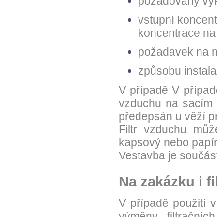
požadovaný výk
vstupní koncen
koncentrace na
požadavek na m
způsobu instal
V případě V případ
vzduchu na sacím p
předepsán u věží pr
Filtr vzduchu může 
kapsový nebo papír
Vestavba je součás
Na zakázku i fi
V případě použití 
výměny filtračníc