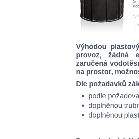
S 
dod
- j
- 
Výhodou plastový
provoz, žádná el
zaručená vodotěs
na prostor, možno
Dle požadavků zák
podle požadova
doplněnou trubn
doplněnou plas