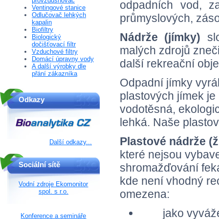
provzdušňovač
odpadních vod, z
Ventingové stanice
Odlučovač lehkých
průmyslových, záso
kapalin
Biofiltry
Nádrže (jímky)
slo
Biologický
dočišťovací filtr
malých zdrojů zneči
Vzduchové filtry
Domácí úpravny vody
další rekreační obje
A další výrobky dle
přání zákazníka
Odpadní jímky vyrá
plastových jímek je
Odkazy
vodotěsná, ekologi
lehká. Naše plastové
Plastové nádrže (
Další odkazy...
které nejsou vybav
Sociální sítě
shromažďování feká
kde není vhodný rec
Vodní zdroje Ekomonitor
spol. s r.o.
omezena:
jako vyváže
Konference a semináře