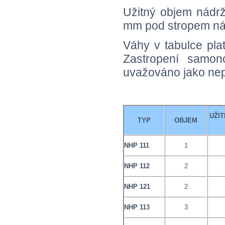
Užitný objem nádrž
mm pod stropem ná
Váhy v tabulce pla
Zastropení samon
uvažováno jako ne
UŽI
TYP
OBJEM
NHP 111
1
NHP 112
2
NHP 121
2
NHP 113
3