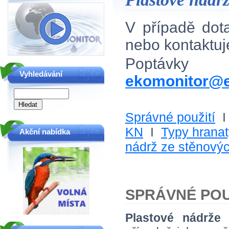
V případě do
nebo kontaktu
Poptávky
Vyhledávání
ekomonitor@e
Správné použití
KN
I
Typy hrana
Akční nabídka
nádrž ze stěnový
SPRÁVNÉ POU
Plastové nádrže
s