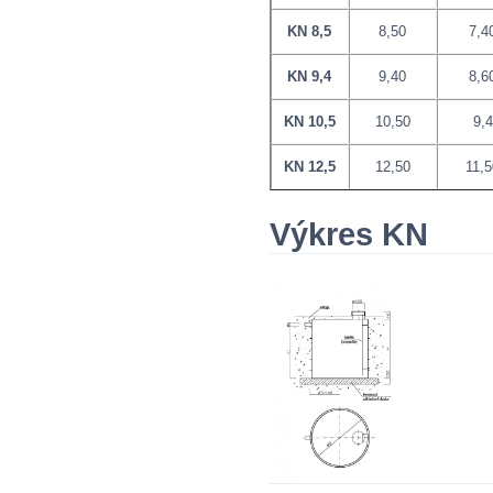
KN 8,5
8,50
7,4
KN 9,4
9,40
8,6
KN 10,5
10,50
9,4
KN 12,5
12,50
11,
Výkres KN