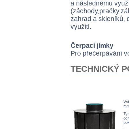
a následnému využi
(záchody,pračky,záli
zahrad a skleníků,
využití.
Čerpací jímky
Pro přečerpávání vo
TECHNICKÝ P
Vst
mm 
Ty
oc
pok