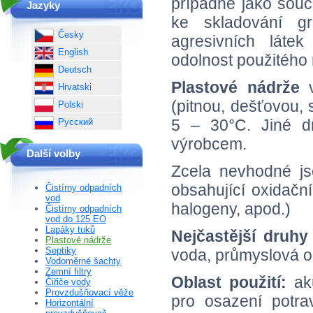
případně jako souč
Jazyky
ke skladování gr
Česky
agresivních láte
English
odolnost použitého 
Deutsch
Plastové nádrže
v
Hrvatski
(pitnou, dešťovou, 
Polski
5 – 30°C. Jiné dr
Русский
výrobcem.
Další volby
Zcela nevhodné js
obsahující oxidační
Čistírny odpadních
vod
halogeny, apod.)
Čistírny odpadních
vod do 125 EO
Lapáky tuků
Nejčastější druhy 
Plastové nádrže
Septiky
voda, průmyslová o
Vodoměrné šachty
Zemní filtry
Oblast použití:
aku
Čiřiče vody
Provzdušňovací věže
pro osazení potra
Horizontální