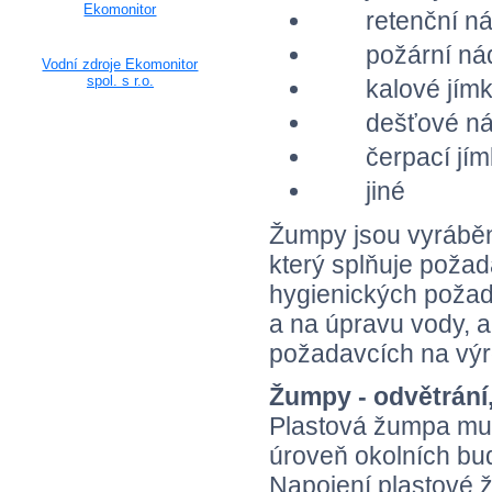
Ekomonitor
retenční ná
požární nád
Vodní zdroje Ekomonitor
spol. s r.o.
kalové jímk
dešťové ná
čerpací jím
jiné
Žumpy jsou vyráběn
který splňuje požad
hygienických požad
a na úpravu vody, a
požadavcích na výr
Žumpy - odvětrání,
Plastová žumpa mus
úroveň okolních bu
Napojení plastové 