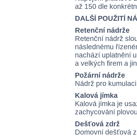
až 150 dle konkrét
DALŠÍ POUŽITÍ N
Retenční nádrže
Retenční nádrž slou
následnému řízeném
nachází uplatnění 
a velkých firem a ji
Požární nádrže
Nádrž pro kumulaci
Kalová jímka
Kalová jímka je usaz
zachycování plovouc
Dešťová zdrž
Domovní dešťová zd