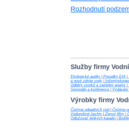
Rozhodnutí podzemn
Služby firmy Vodn
Ekologické audity
|
Posudky EIA
|
a nové zdroje vody
|
Inženýrskoge
Odběry vzorků a zajištění analýz
|
Semináře a konference
|
Vydávání 
Výrobky firmy Vod
Čistírna odpadních vod
|
Čistírna 
Vodoměrné šachty
|
Zemní filtry
|
Č
Odlučovač lehkých kapalin
|
Biofilt