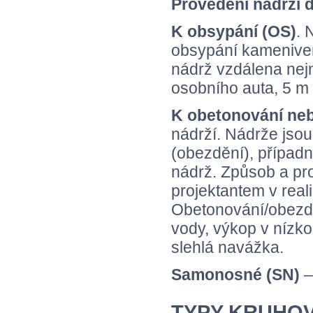
Provedení nádrží d
K obsypání (OS)
. 
obsypání kamenivem
nádrž vzdálena nej
osobního auta, 5 m
K obetonování ne
nádrží. Nádrže jsou
(obezdění), případn
nádrž. Způsob a pr
projektantem v real
Obetonování/obezdě
vody, výkop v nízko
slehlá navážka.
Samonosné (SN)
–
TYPY KRUHOV