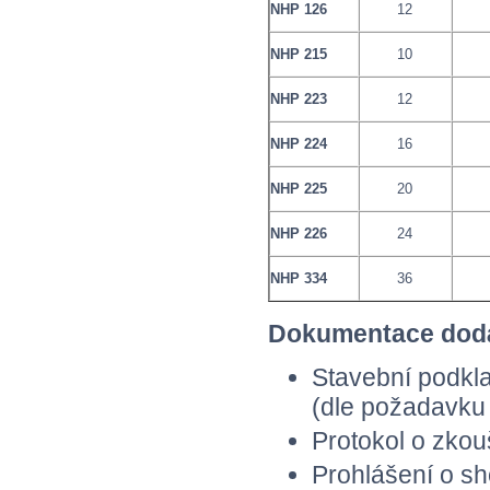
NHP 126
12
NHP 215
10
NHP 223
12
NHP 224
16
NHP 225
20
NHP 226
24
NHP 334
36
Dokumentace dodá
Stavební podkl
(dle požadavku
Protokol o zko
Prohlášení o sh