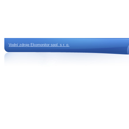
Vodní zdroje Ekomonitor spol. s r. o.