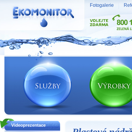
Fotogalerie
Ref
Vodní zdroje Ekomonitor spol. s r.o.
Videoprezentace
Plastové nádr