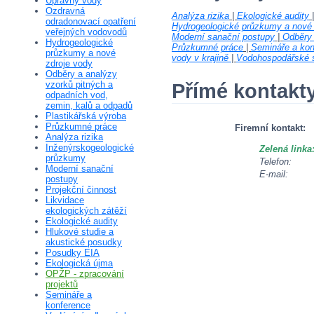
Úpravny vody
Ozdravná
Analýza rizika
|
Ekologické audity
odradonovací opatření
Hydrogeologické průzkumy a nové 
veřejných vodovodů
Moderní sanační postupy
|
Odběry 
Hydrogeologické
Průzkumné práce
|
Semináře a kon
průzkumy a nové
vody v krajině
|
Vodohospodářské s
zdroje vody
Odběry a analýzy
vzorků pitných a
Přímé kontakt
odpadních vod,
zemin, kalů a odpadů
Plastikářská výroba
Průzkumné práce
Firemní kontakt:
Analýza rizika
Inženýrskogeologické
Zelená linka
průzkumy
Telefon:
Moderní sanační
E-mail:
postupy
Projekční činnost
Likvidace
ekologických zátěží
Ekologické audity
Hlukové studie a
akustické posudky
Posudky EIA
Ekologická újma
OPŽP - zpracování
projektů
Semináře a
konference