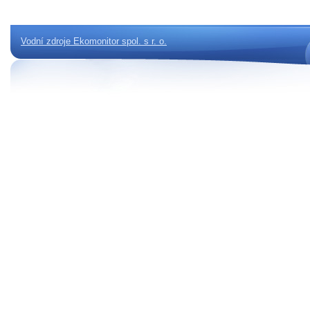
Vodní zdroje Ekomonitor spol. s r. o.