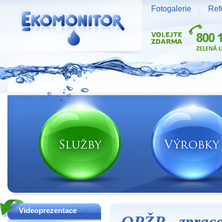
Fotogalerie
Ref
Vodní zdroje Ekomonitor spol. s r.o.
Videoprezentace
OPŽP - zpraco