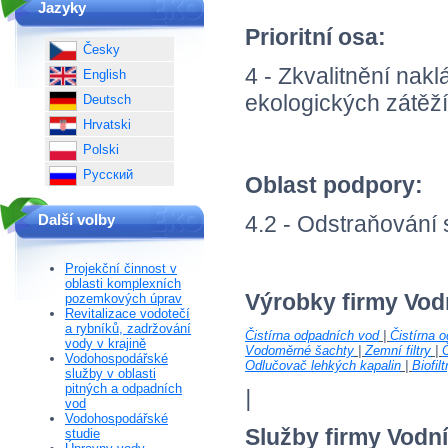
Jazyky
Prioritní osa:
Česky
4 - Zkvalitnění nak
English
ekologických zátěží
Deutsch
Hrvatski
Polski
Русский
Oblast podpory:
4.2 - Odstraňování 
Další volby
Projekční činnost v
oblasti komplexních
Výrobky firmy Vod
pozemkových úprav
Revitalizace vodotečí
a rybníků, zadržování
Čistírna odpadních vod
|
Čistírna 
vody v krajině
Vodoměrné šachty
|
Zemní filtry
|
Č
Vodohospodářské
Odlučovač lehkých kapalin
|
Biofilt
služby v oblasti
pitných a odpadních
|
vod
Vodohospodářské
Služby firmy Vodn
studie