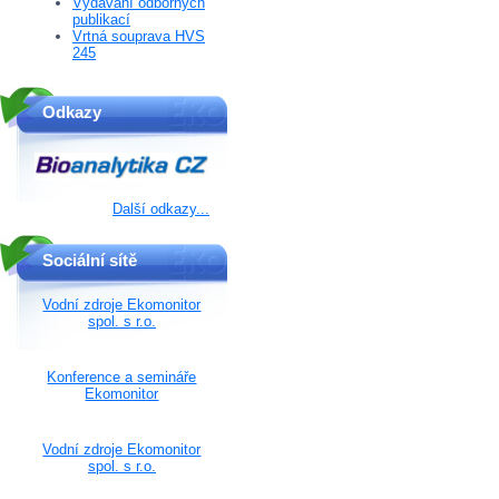
Vydávání odborných
publikací
Vrtná souprava HVS
245
Odkazy
Další odkazy...
Sociální sítě
Vodní zdroje Ekomonitor
spol. s r.o.
Konference a semináře
Ekomonitor
Vodní zdroje Ekomonitor
spol. s r.o.