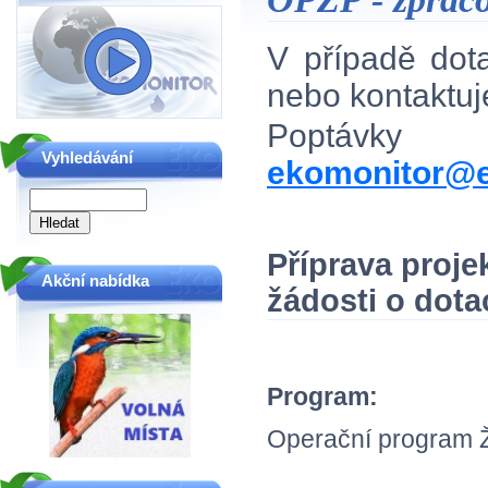
V případě do
nebo kontaktu
Poptávky
Vyhledávání
ekomonitor@e
Příprava proje
Akční nabídka
žádosti o dota
Program:
Operační program Ži