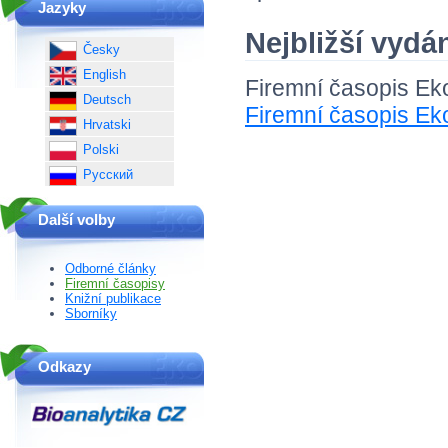
Jazyky
Nejbližší vydá
Česky
English
Firemní časopis Eko
Deutsch
Firemní časopis Ek
Hrvatski
Polski
Русский
Další volby
Odborné články
Firemní časopisy
Knižní publikace
Sborníky
Odkazy