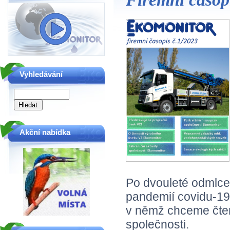
Vyhledávání
Akční nabídka
Po dvouleté odmlce
pandemií covidu-19
v němž chceme čten
společnosti.