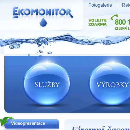
Fotogalerie
Ref
Vodní zdroje Ekomonitor spol. s r.o.
Videoprezentace
Firemní časop