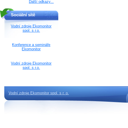
Další odkazy...
Sociální sítě
Vodní zdroje Ekomonitor
spol. s r.o.
Konference a semináře
Ekomonitor
Vodní zdroje Ekomonitor
spol. s r.o.
Vodní zdroje Ekomonitor spol. s r. o.