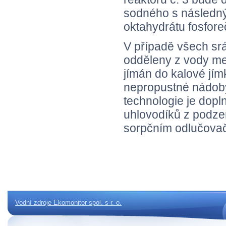
sodného s následn
oktahydrátu fosfore
V případě všech srá
odděleny z vody me
jímán do kalové jím
nepropustné nádoby
technologie je dop
uhlovodíků z podze
sorpčním odlučovače
Vodní zdroje Ekomonitor spol. s r. o.