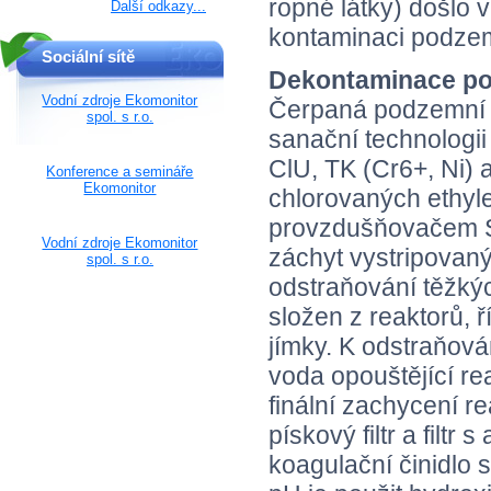
ropné látky) došlo 
Další odkazy...
kontaminaci podzem
Sociální sítě
Dekontaminace p
Vodní zdroje Ekomonitor
Čerpaná podzemní v
spol. s r.o.
sanační technologi
ClU, TK (Cr6+, Ni) 
Konference a semináře
Ekomonitor
chlorovaných ethyl
provzdušňovačem SKM
Vodní zdroje Ekomonitor
záchyt vystripovaný
spol. s r.o.
odstraňování těžký
složen z reaktorů, ř
jímky. K odstraňov
voda opouštějící re
finální zachycení re
pískový filtr a filtr
koagulační činidlo 