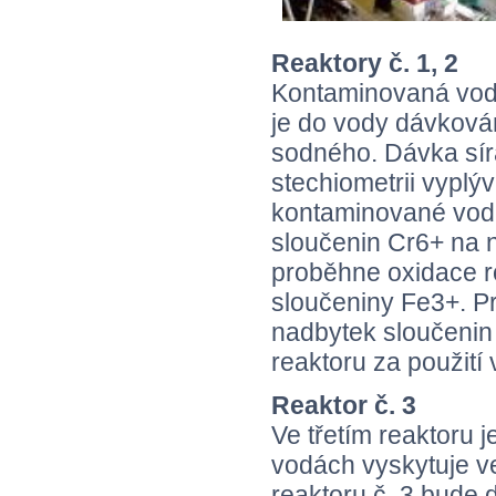
Reaktory č. 1, 2
Kontaminovaná voda
je do vody dávková
sodného. Dávka sír
stechiometrii vyplý
kontaminované vodě
sloučenin Cr6+ na 
proběhne oxidace r
sloučeniny Fe3+. Pr
nadbytek sloučenin
reaktoru za použití
Reaktor č. 3
Ve třetím reaktoru 
vodách vyskytuje v
reaktoru č. 3 bude