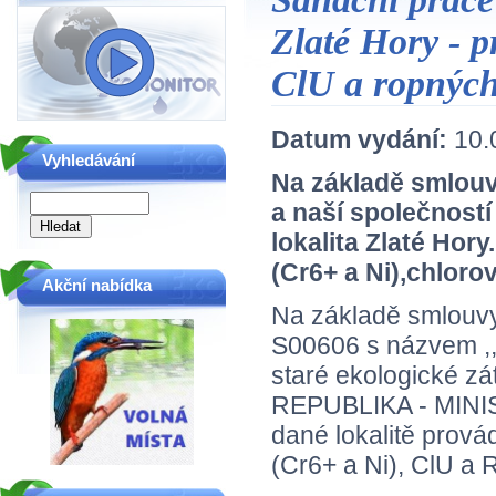
Zlaté Hory - p
ClU a ropných
Datum vydání:
10.
Vyhledávání
Na základě smlouv
a naší společnost
lokalita Zlaté Hor
(Cr6+ a Ni),chloro
Akční nabídka
Na základě smlouvy
S00606 s názvem ,,
staré ekologické z
REPUBLIKA - MINIS
dané lokalitě prová
(Cr6+ a Ni), ClU a 