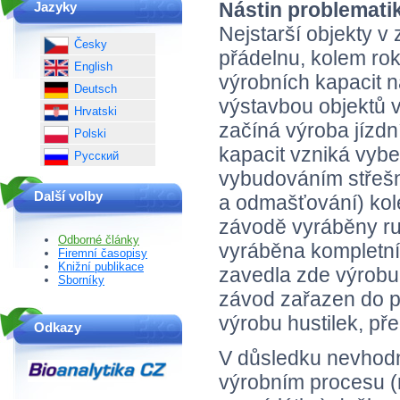
Nástin problematik
Jazyky
Nejstarší objekty v
Česky
přádelnu, kolem rok
English
výrobních kapacit n
Deutsch
výstavbou objektů 
Hrvatski
začíná výroba jízdn
Polski
kapacit vzniká vyb
Русский
vybudováním střešn
Další volby
a odmašťování) kole
závodě vyráběny ruč
Odborné články
vyráběna kompletní
Firemní časopisy
Knižní publikace
zavedla zde výrobu 
Sborníky
závod zařazen do p
výrobu hustilek, př
Odkazy
V důsledku nevhodn
výrobním procesu (