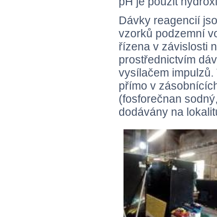
pH je použit hydro
Dávky reagencií jso
vzorků podzemní vod
řízena v závislosti 
prostřednictvím dá
vysílačem impulzů. 
přímo v zásobnícíc
(fosforečnan sodný,
dodávány na lokalit