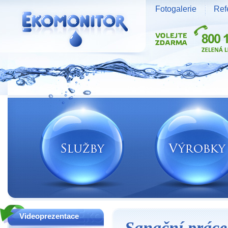
Fotogalerie
Ref
Vodní zdroje Ekomonitor spol. s r.o.
Videoprezentace
Sanační práce