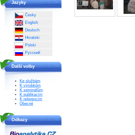
Jazyky
Česky
English
Deutsch
Hrvatski
Polski
Русский
Další volby
Ke službám
K výrobkům
K seminářům
K publikacím
K referencím
Obecné
Odkazy