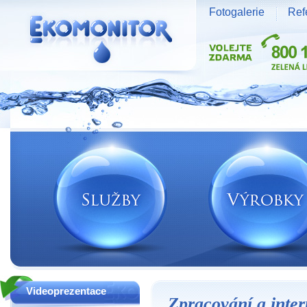
Fotogalerie
Ref
Vodní zdroje Ekomonitor spol. s r.o.
Videoprezentace
Zpracování a inter