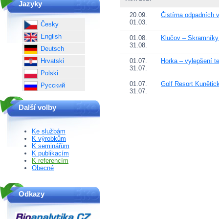
Jazyky
20.09.
Čistírna odpadních
01.03.
Česky
English
01.08.
Klučov – Skramníky 
31.08.
Deutsch
Hrvatski
01.07.
Horka – vylepšení t
31.07.
Polski
01.07.
Golf Resort Kunětick
Русский
31.07.
Další volby
Ke službám
K výrobkům
K seminářům
K publikacím
K referencím
Obecné
Odkazy