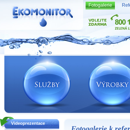
Fotogalerie
Ref
Vodní zdroje Ekomonitor spol. s r.o.
Videoprezentace
Fotogalerie k refe