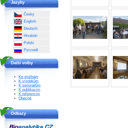
Jazyky
Česky
English
Deutsch
Hrvatski
Polski
Русский
Další volby
Ke službám
K výrobkům
K seminářům
K publikacím
K referencím
Obecné
Odkazy