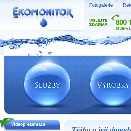
Fotogalerie
Ref
Vodní zdroje Ekomonitor spol. s r.o.
Videoprezentace
Těžba a její dopady