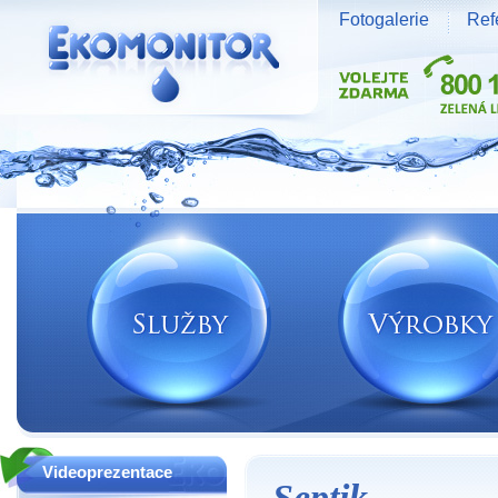
Fotogalerie
Ref
Vodní zdroje Ekomonitor spol. s r.o.
Videoprezentace
Septik