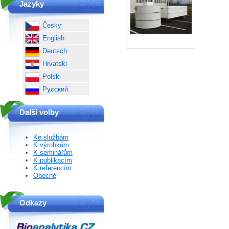
Jazyky
Česky
English
Deutsch
Hrvatski
Polski
Русский
Další volby
Ke službám
K výrobkům
K seminářům
K publikacím
K referencím
Obecné
Odkazy