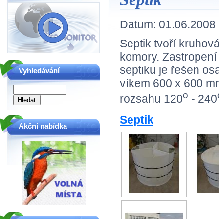
Datum:
01.06.2008
Septik tvoří kruhov
komory. Zastropení
septiku je řešen o
Vyhledávání
víkem 600 x 600 mm
o
rozsahu 120
- 240
Septik
Akční nabídka