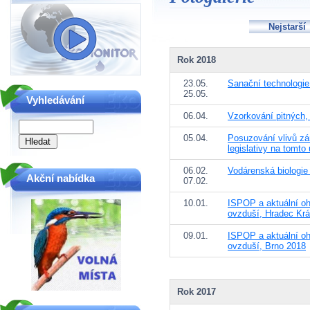
Nejstarší
Rok 2018
23.05.
Sanační technologie
25.05.
Vyhledávání
06.04.
Vzorkování pitných
05.04.
Posuzování vlivů zá
legislativy na tomto
06.02.
Vodárenská biologie
Akční nabídka
07.02.
10.01.
ISPOP a aktuální oh
ovzduší, Hradec Krá
09.01.
ISPOP a aktuální oh
ovzduší, Brno 2018
Rok 2017