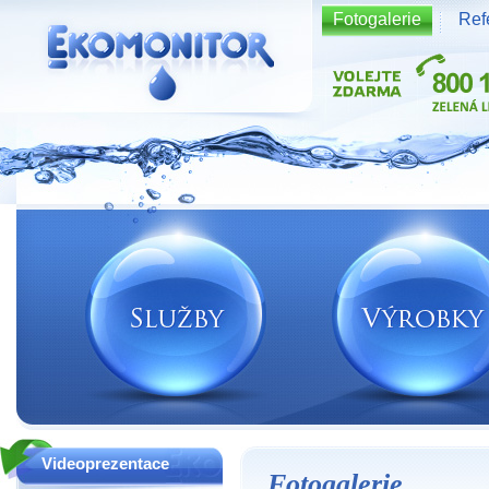
Fotogalerie
Ref
Vodní zdroje Ekomonitor spol. s r.o.
Videoprezentace
Fotogalerie