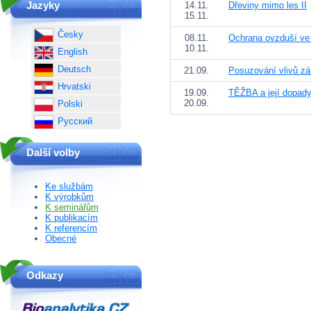
Jazyky
14.11.
Dřeviny mimo les II
15.11.
Česky
08.11.
Ochrana ovzduší ve s
10.11.
English
Deutsch
21.09.
Posuzování vlivů zá
Hrvatski
19.09.
TĚŽBA a její dopady 
20.09.
Polski
Русский
Další volby
Ke službám
K výrobkům
K seminářům
K publikacím
K referencím
Obecné
Odkazy