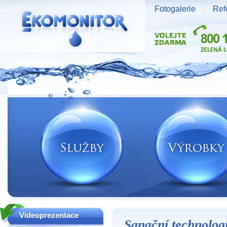
Fotogalerie
Ref
Vodní zdroje Ekomonitor spol. s r.o.
Videoprezentace
Sanační technolog