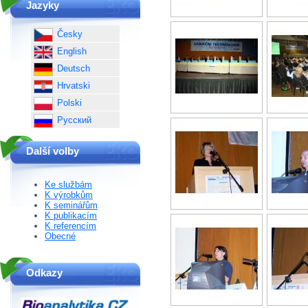
Jazyky
Česky
English
Deutsch
Hrvatski
Polski
Русский
Další volby
Ke službám
K výrobkům
K seminářům
K publikacím
K referencím
Obecné
Odkazy