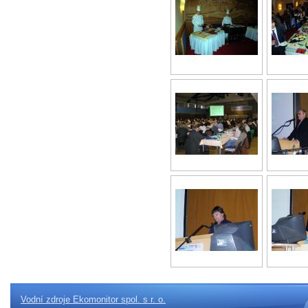
Vodní zdroje Ekomonitor spol. s r. o.