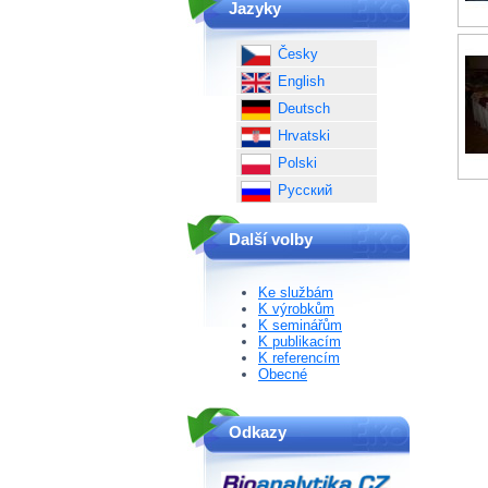
Jazyky
Česky
English
Deutsch
Hrvatski
Polski
Русский
Další volby
Ke službám
K výrobkům
K seminářům
K publikacím
K referencím
Obecné
Odkazy