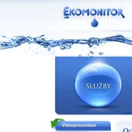
Vodní zdroje Ekomonitor spol. s r.o.
Videoprezentace
Oc