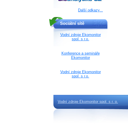
Další odkazy...
Sociální sítě
Vodní zdroje Ekomonitor
spol. s r.o.
Konference a semináře
Ekomonitor
Vodní zdroje Ekomonitor
spol. s r.o.
Vodní zdroje Ekomonitor spol. s r. o.