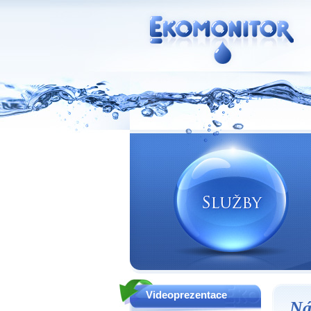
Vodní zdroje Ekomonitor spol. s r.o.
Videoprezentace
Ná