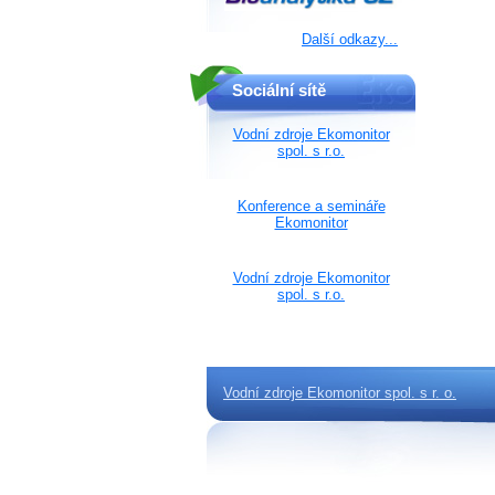
Další odkazy...
Sociální sítě
Vodní zdroje Ekomonitor
spol. s r.o.
Konference a semináře
Ekomonitor
Vodní zdroje Ekomonitor
spol. s r.o.
Vodní zdroje Ekomonitor spol. s r. o.