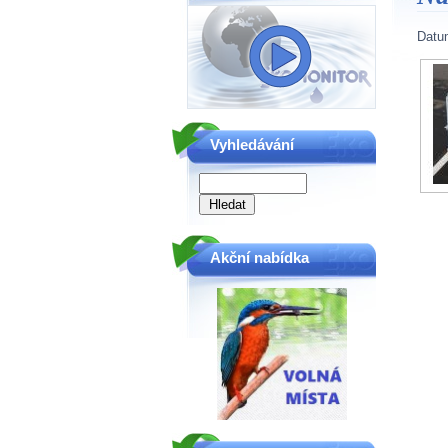
Datu
Vyhledávání
Akční nabídka