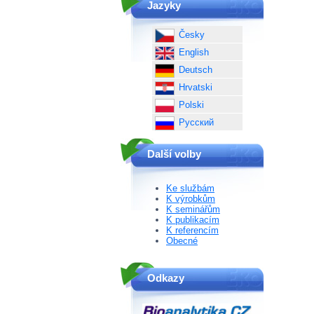
Jazyky
Česky
English
Deutsch
Hrvatski
Polski
Русский
Další volby
Ke službám
K výrobkům
K seminářům
K publikacím
K referencím
Obecné
Odkazy