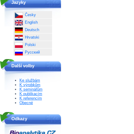
Jazyky
Česky
English
Deutsch
Hrvatski
Polski
Русский
Další volby
Ke službám
K výrobkům
K seminářům
K publikacím
K referencím
Obecné
Odkazy