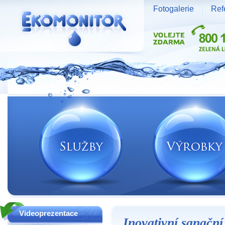
Fotogalerie
Ref
Vodní zdroje Ekomonitor spol. s r.o.
Videoprezentace
Inovativní sanační