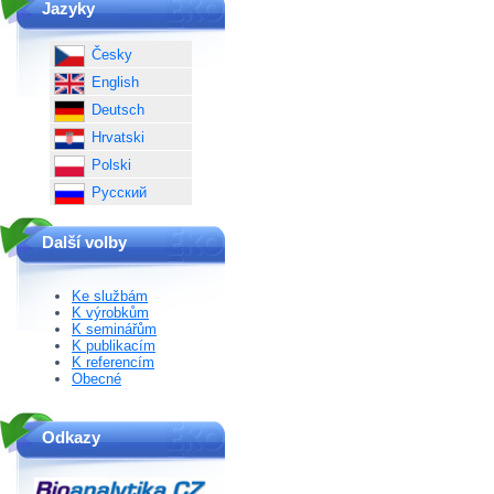
Jazyky
Česky
English
Deutsch
Hrvatski
Polski
Русский
Další volby
Ke službám
K výrobkům
K seminářům
K publikacím
K referencím
Obecné
Odkazy