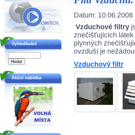
Datum:
10.06.2008
Vzduchové filtry
j
znečišťujících láte
plynných znečišťují
Vyhledávání
ovzduší je nežádouc
Vzduchový filtr
Akční nabídka