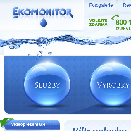
Fotogalerie
Ref
Vodní zdroje Ekomonitor spol. s r.o.
Videoprezentace
Filtr vzduchu.