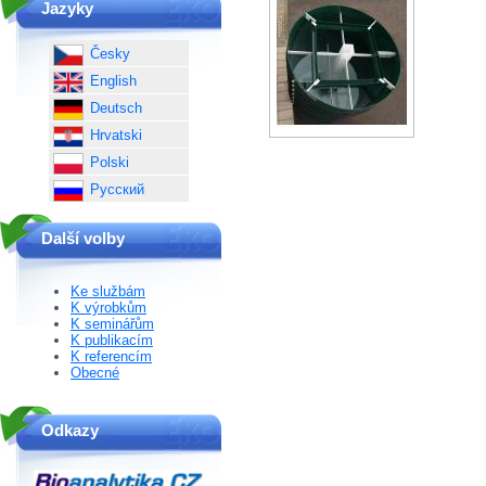
Jazyky
Česky
English
Deutsch
Hrvatski
Polski
Русский
Další volby
Ke službám
K výrobkům
K seminářům
K publikacím
K referencím
Obecné
Odkazy