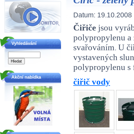
Datum:
19.10.2008
Č
iřiče
jsou vyrá
polypropylenu a 
Vyhledávání
svařováním
U či
.
vystavených slun
polypropylenu s f
Akční nabídka
čiřič vody