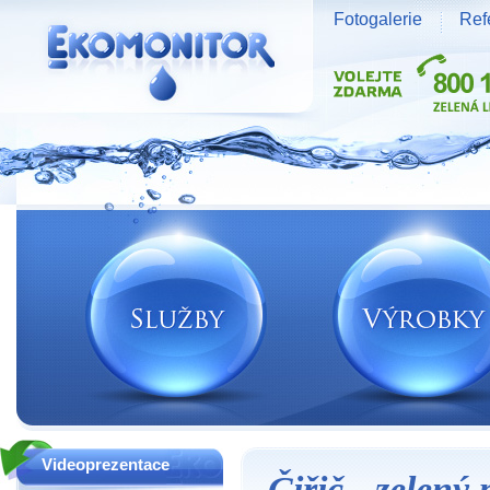
Fotogalerie
Ref
Vodní zdroje Ekomonitor spol. s r.o.
Videoprezentace
Čiřič - zelený 