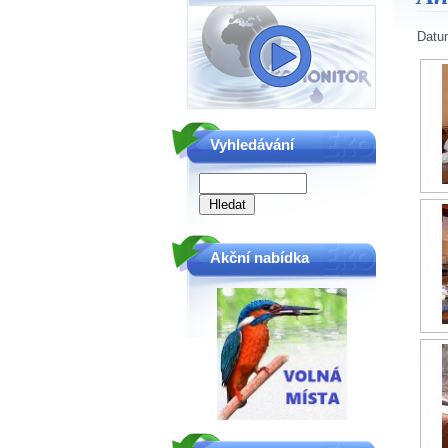
Datu
Vyhledávání
Akční nabídka