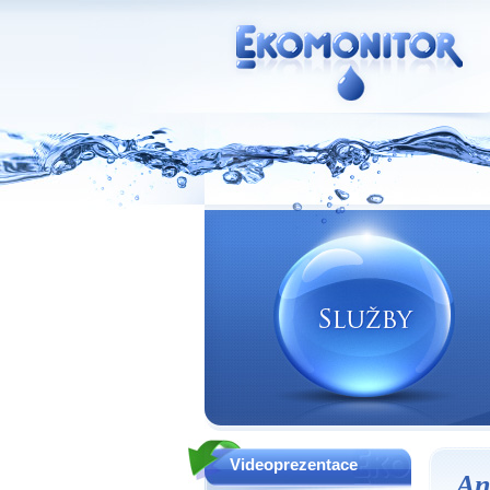
Vodní zdroje Ekomonitor spol. s r.o.
Videoprezentace
An