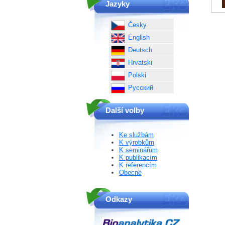
Jazyky
Česky
English
Deutsch
Hrvatski
Polski
Русский
Další volby
Ke službám
K výrobkům
K seminářům
K publikacím
K referencím
Obecné
Odkazy