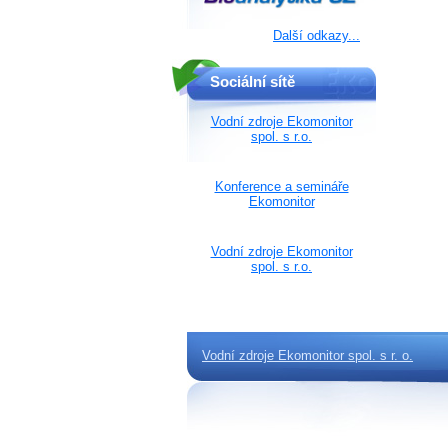
Další odkazy...
Sociální sítě
Vodní zdroje Ekomonitor
spol. s r.o.
Konference a semináře
Ekomonitor
Vodní zdroje Ekomonitor
spol. s r.o.
Vodní zdroje Ekomonitor spol. s r. o.