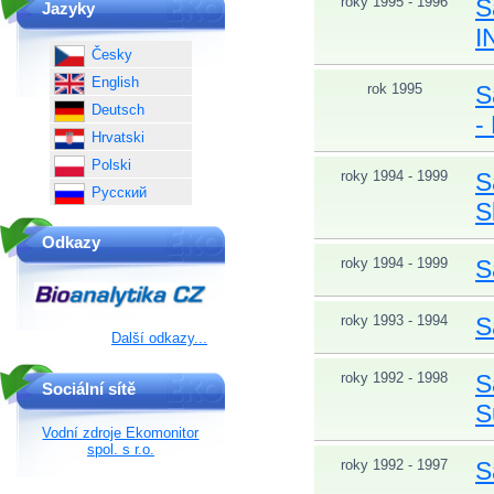
roky 1995 - 1996
S
Jazyky
I
Česky
English
rok 1995
S
Deutsch
-
Hrvatski
Polski
roky 1994 - 1999
S
Русский
S
Odkazy
roky 1994 - 1999
S
roky 1993 - 1994
S
Další odkazy...
roky 1992 - 1998
S
Sociální sítě
S
Vodní zdroje Ekomonitor
spol. s r.o.
roky 1992 - 1997
S