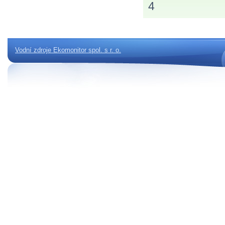
4
Vodní zdroje Ekomonitor spol. s r. o.