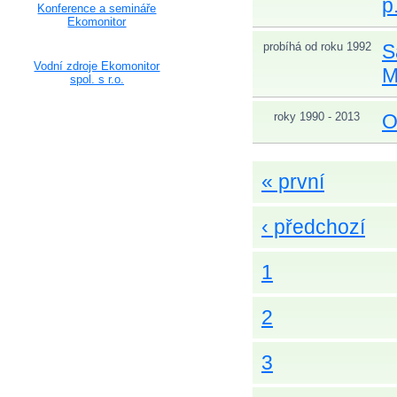
p
Konference a semináře
Ekomonitor
probíhá od roku 1992
S
Vodní zdroje Ekomonitor
M
spol. s r.o.
roky 1990 - 2013
O
« první
‹ předchozí
1
2
3