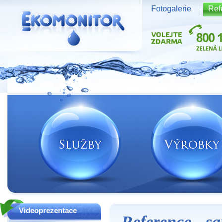
Fotogalerie
Ref
Vodní zdroje Ekomonitor spol. s r.o.
Videoprezentace
Reference - s