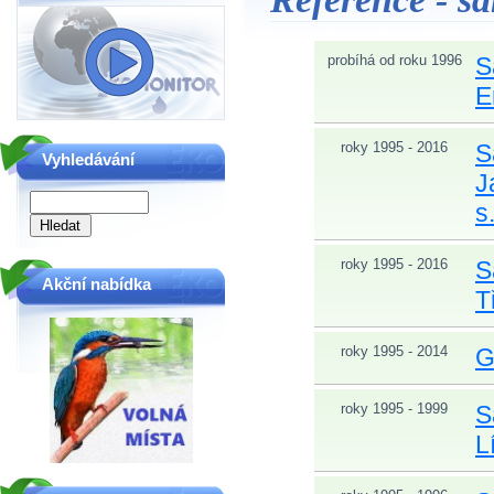
probíhá od roku 1996
S
E
roky 1995 - 2016
S
Vyhledávání
J
s.
roky 1995 - 2016
S
Akční nabídka
T
roky 1995 - 2014
G
roky 1995 - 1999
S
L