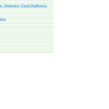
ce, Strakonice, České Budějovice,
tice