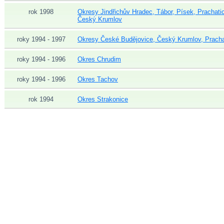
rok 1998
Okresy Jindřichův Hradec, Tábor, Písek, Prachati
Český Krumlov
roky 1994 - 1997
Okresy České Budějovice, Český Krumlov, Pracha
roky 1994 - 1996
Okres Chrudim
roky 1994 - 1996
Okres Tachov
rok 1994
Okres Strakonice