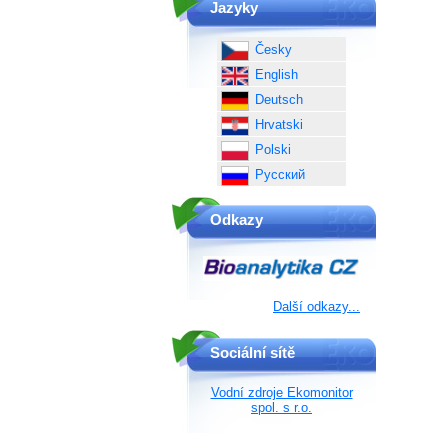
Jazyky
Česky
English
Deutsch
Hrvatski
Polski
Русский
Odkazy
Další odkazy...
Sociální sítě
Vodní zdroje Ekomonitor
spol. s r.o.