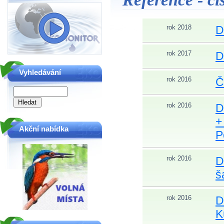
rok 2018
D
rok 2017
D
Vyhledávání
rok 2016
Č
rok 2016
D
+
Akční nabídka
P
rok 2016
D
š
rok 2016
D
K