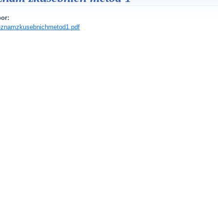
or:
eznamzkusebnichmetod1.pdf