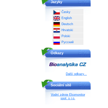
Jazyky
Česky
English
Deutsch
Hrvatski
Polski
Русский
Odkazy
Další odkazy...
Sociální sítě
Vodní zdroje Ekomonitor
spol. s r.o.