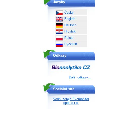
Jazyky
Česky
English
Deutsch
Hrvatski
Polski
Русский
Odkazy
Další odkazy...
Sociální sítě
Vodní zdroje Ekomonitor
spol. s r.o.