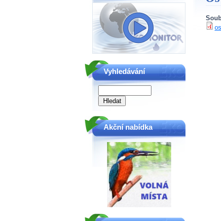
Soub
os
Vyhledávání
Akční nabídka