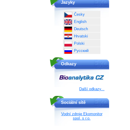
Jazyky
Česky
English
Deutsch
Hrvatski
Polski
Русский
Odkazy
Další odkazy...
Sociální sítě
Vodní zdroje Ekomonitor
spol. s r.o.