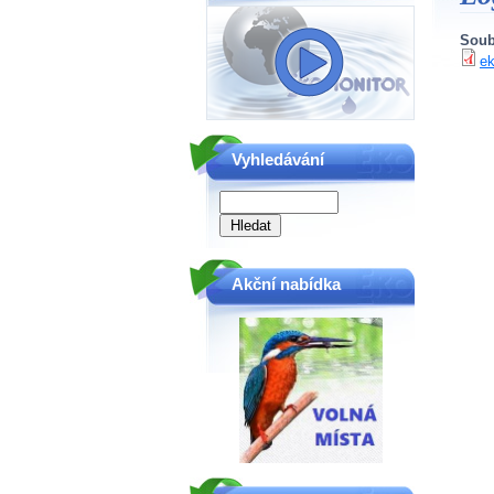
Soub
ek
Vyhledávání
Akční nabídka