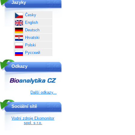
Jazyky
Česky
English
Deutsch
Hrvatski
Polski
Русский
Odkazy
Další odkazy...
Sociální sítě
Vodní zdroje Ekomonitor
spol. s r.o.