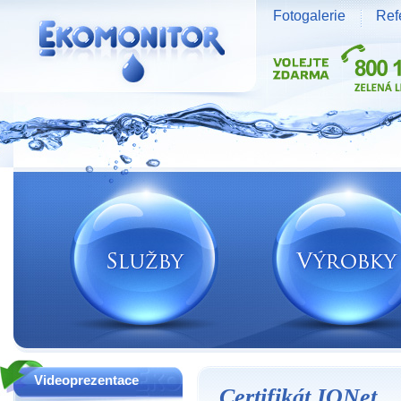
Fotogalerie
Ref
Vodní zdroje Ekomonitor spol. s r.o.
Videoprezentace
Certifikát IQNet