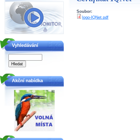
Soubor:
logo-IQNet.pdf
Vyhledávání
Akční nabídka