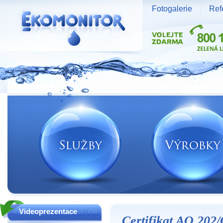
Fotogalerie
Ref
Vodní zdroje Ekomonitor spol. s r.o.
Videoprezentace
Certifikat AO 202/