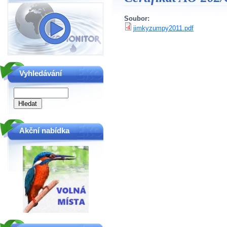
Soubor:
jimkyzumpy2011.pdf
Vyhledávání
Akční nabídka