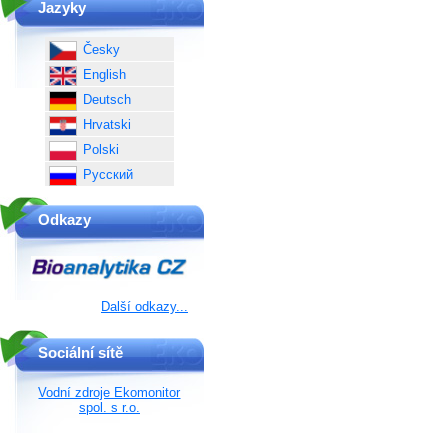
Jazyky
Česky
English
Deutsch
Hrvatski
Polski
Русский
Odkazy
Další odkazy...
Sociální sítě
Vodní zdroje Ekomonitor
spol. s r.o.