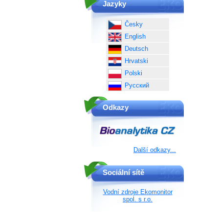
Jazyky
Česky
English
Deutsch
Hrvatski
Polski
Русский
Odkazy
Další odkazy...
Sociální sítě
Vodní zdroje Ekomonitor
spol. s r.o.