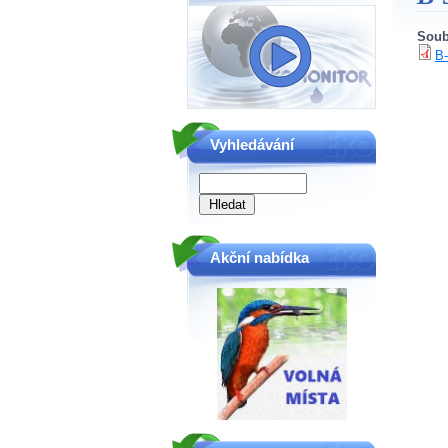
Soub
B-
Vyhledávání
Akční nabídka