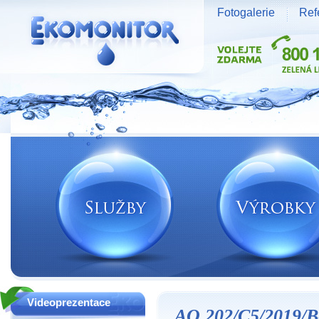
Fotogalerie
Ref
Vodní zdroje Ekomonitor spol. s r.o.
Videoprezentace
AO 202/C5/2019/B-0