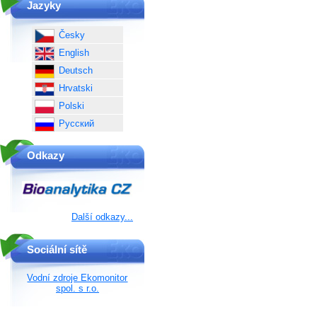
Jazyky
Česky
English
Deutsch
Hrvatski
Polski
Русский
Odkazy
Další odkazy...
Sociální sítě
Vodní zdroje Ekomonitor
spol. s r.o.