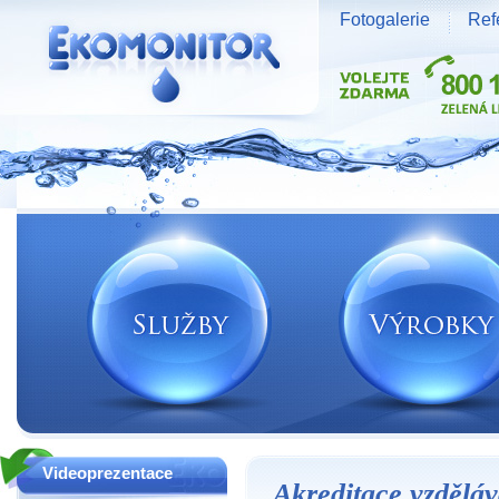
Fotogalerie
Ref
Vodní zdroje Ekomonitor spol. s r.o.
Videoprezentace
Akreditace vzděláva