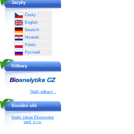
Jazyky
Česky
English
Deutsch
Hrvatski
Polski
Русский
Odkazy
Další odkazy...
Sociální sítě
Vodní zdroje Ekomonitor
spol. s r.o.