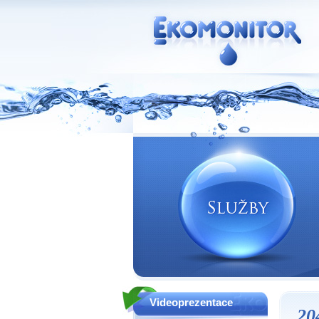
Vodní zdroje Ekomonitor spol. s r.o.
Videoprezentace
20