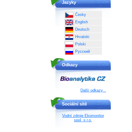
Jazyky
Česky
English
Deutsch
Hrvatski
Polski
Русский
Odkazy
Další odkazy...
Sociální sítě
Vodní zdroje Ekomonitor
spol. s r.o.