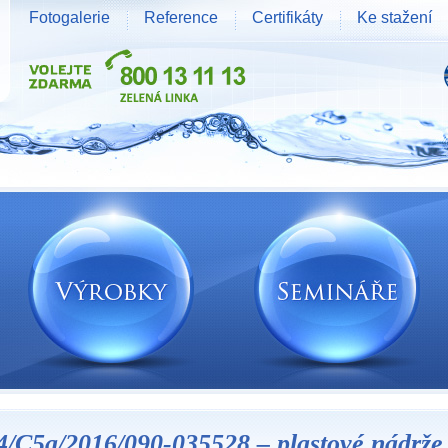
Fotogalerie
Reference
Certifikáty
Ke stažení
4/C5a/2016/090-035528 – plastové nádrže