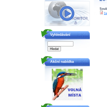
Soub
1
Vyhledávání
Akční nabídka