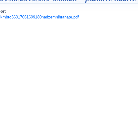
or:
skmbtc36017061609180nadzemnihranate.pdf