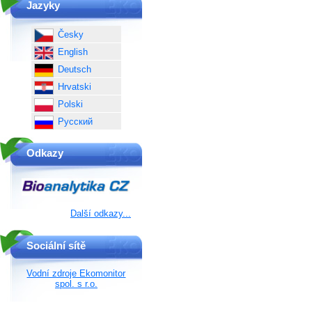
Jazyky
Česky
English
Deutsch
Hrvatski
Polski
Русский
Odkazy
Další odkazy...
Sociální sítě
Vodní zdroje Ekomonitor
spol. s r.o.