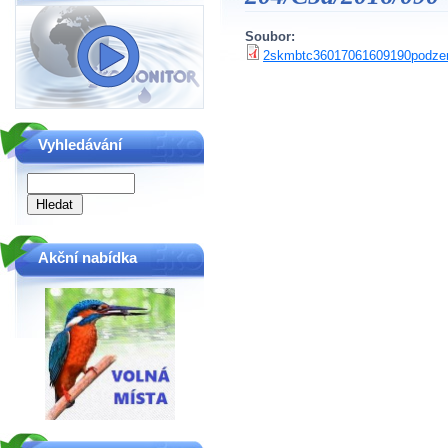
Soubor:
2skmbtc36017061609190podzem
Vyhledávání
Akční nabídka