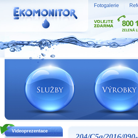
Fotogalerie
Ref
Vodní zdroje Ekomonitor spol. s r.o.
Videoprezentace
204/C5a/2016/090-