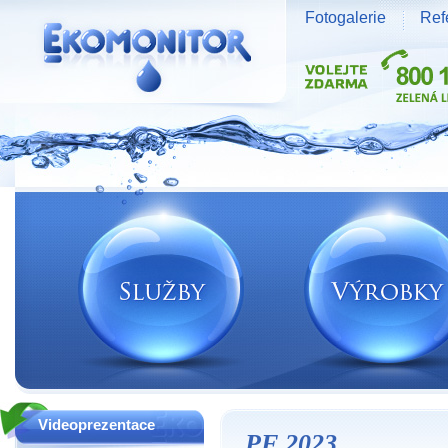
Fotogalerie
Ref
Vodní zdroje Ekomonitor spol. s r.o.
Videoprezentace
PF 2023