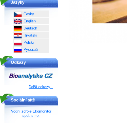
Jazyky
Česky
English
Deutsch
Hrvatski
Polski
Русский
Odkazy
Další odkazy...
Sociální sítě
Vodní zdroje Ekomonitor
spol. s r.o.